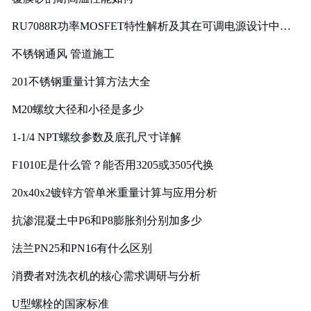
RU7088R功率MOSFET特性解析及其在可调电源设计中的
实践
不锈钢通风 管道施工
201不锈钢重量计算方法大全
M20螺纹大径和小径是多少
1-1/4 NPT螺纹参数及底孔尺寸详解
F1010E是什么管？能否用3205或3505代换
20x40x2镀锌方管单米重量计算与应用分析
抗渗混凝土中P6和P8膨胀剂分别加多少
法兰PN25和PN16有什么区别
消费者对洗衣机的核心需求调研与分析
U型螺栓的国家标准