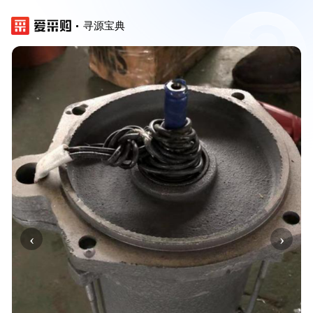
寻源宝典
‹
›