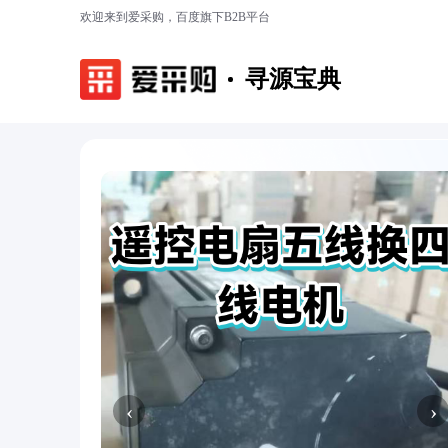
欢迎来到爱采购，百度旗下B2B平台
寻源宝典
‹
›