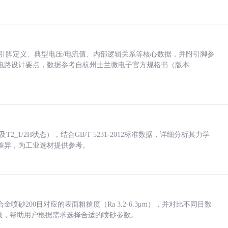
括各引脚定义、典型电压/电流值、内部逻辑关系等核心数据，并附引脚参
电路设计要点，数据参考自杭州士兰微电子官方规格书（版本
_1/2H状态），结合GB/T 5231-2012标准数据，详细分析其力学
差异，为工业选材提供参考。
砂200目对应的表面粗糙度（Ra 3.2-6.3μm），并对比不同目数
业实践，帮助用户根据需求选择合适的喷砂参数。