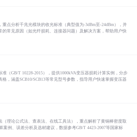
点分析千兆光模块的收光标准（典型值为-3dBm至-24dBm），并
常的常见原因（如光纤损耗、连接器问题）及解决方案，帮助用户快
/T 10228-2015），提供1000kVA变压器损耗计算实例，分步
，涵盖SCB10/SCB13等常见型号参数，指导用户快速掌握变压器
法（理论公式法、查表法、在线工具法），重点解析了黄铜棒密度取
计算案例、误差分析及选材建议，数据参考GB/T 4423-2007等国家标