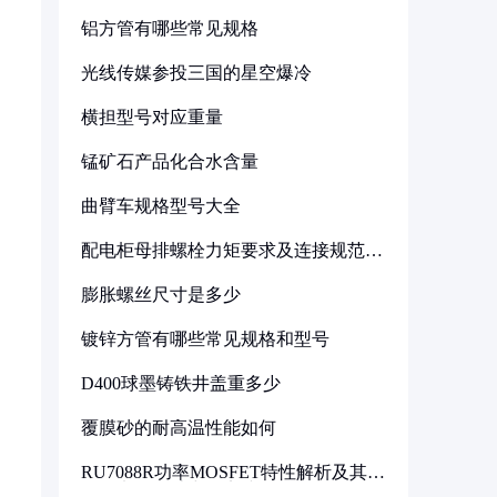
铝方管有哪些常见规格
光线传媒参投三国的星空爆冷
横担型号对应重量
锰矿石产品化合水含量
曲臂车规格型号大全
配电柜母排螺栓力矩要求及连接规范详
解
膨胀螺丝尺寸是多少
镀锌方管有哪些常见规格和型号
D400球墨铸铁井盖重多少
覆膜砂的耐高温性能如何
RU7088R功率MOSFET特性解析及其在
可调电源设计中的实践