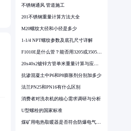
不锈钢通风 管道施工
201不锈钢重量计算方法大全
M20螺纹大径和小径是多少
1-1/4 NPT螺纹参数及底孔尺寸详解
F1010E是什么管？能否用3205或3505代
换
20x40x2镀锌方管单米重量计算与应用
分析
抗渗混凝土中P6和P8膨胀剂分别加多少
法兰PN25和PN16有什么区别
消费者对洗衣机的核心需求调研与分析
U型螺栓的国家标准
煤矿用电热取暖器是否符合防爆电气设
备标准