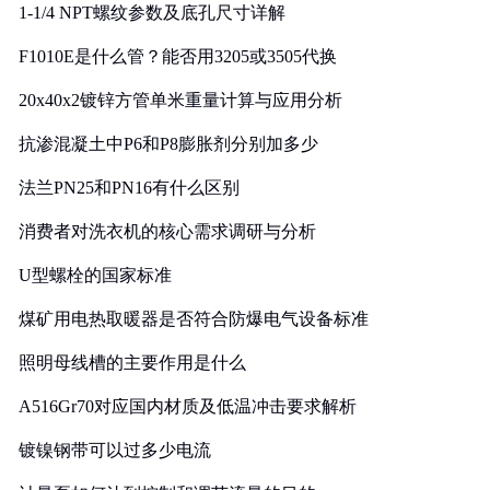
1-1/4 NPT螺纹参数及底孔尺寸详解
F1010E是什么管？能否用3205或3505代换
20x40x2镀锌方管单米重量计算与应用分析
抗渗混凝土中P6和P8膨胀剂分别加多少
法兰PN25和PN16有什么区别
消费者对洗衣机的核心需求调研与分析
U型螺栓的国家标准
煤矿用电热取暖器是否符合防爆电气设备标准
照明母线槽的主要作用是什么
A516Gr70对应国内材质及低温冲击要求解析
镀镍钢带可以过多少电流