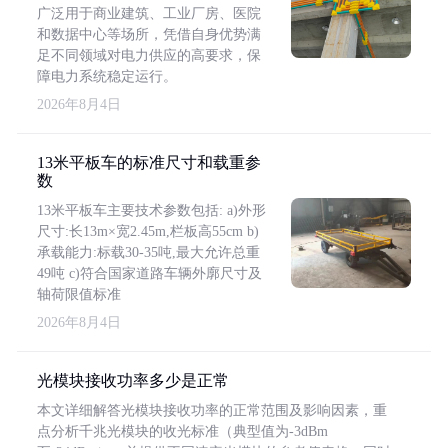
广泛用于商业建筑、工业厂房、医院
和数据中心等场所，凭借自身优势满
足不同领域对电力供应的高要求，保
障电力系统稳定运行。
2026年8月4日
13米平板车的标准尺寸和载重参
数
13米平板车主要技术参数包括: a)外形
尺寸:长13m×宽2.45m,栏板高55cm b)
承载能力:标载30-35吨,最大允许总重
49吨 c)符合国家道路车辆外廓尺寸及
轴荷限值标准
2026年8月4日
光模块接收功率多少是正常
本文详细解答光模块接收功率的正常范围及影响因素，重
点分析千兆光模块的收光标准（典型值为-3dBm