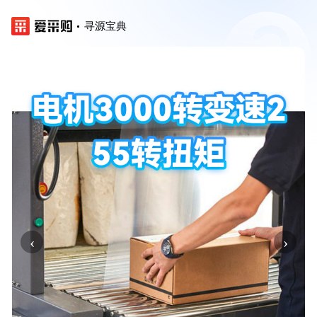
寻源宝典
‹
›