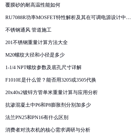
覆膜砂的耐高温性能如何
RU7088R功率MOSFET特性解析及其在可调电源设计中的
实践
不锈钢通风 管道施工
201不锈钢重量计算方法大全
M20螺纹大径和小径是多少
1-1/4 NPT螺纹参数及底孔尺寸详解
F1010E是什么管？能否用3205或3505代换
20x40x2镀锌方管单米重量计算与应用分析
抗渗混凝土中P6和P8膨胀剂分别加多少
法兰PN25和PN16有什么区别
消费者对洗衣机的核心需求调研与分析