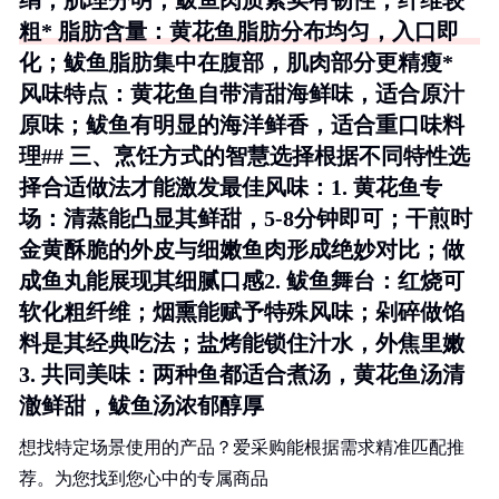
绢，肌理分明；鲅鱼肉质紧实有韧性，纤维较
粗*
脂肪含量
：黄花鱼脂肪分布均匀，入口即
化；鲅鱼脂肪集中在腹部，肌肉部分更精瘦*
风味特点
：黄花鱼自带清甜海鲜味，适合原汁
原味；鲅鱼有明显的海洋鲜香，适合重口味料
理## 三、烹饪方式的智慧选择根据不同特性选
择合适做法才能激发最佳风味：1.
黄花鱼专
场
：清蒸能凸显其鲜甜，5-8分钟即可；干煎时
金黄酥脆的外皮与细嫩鱼肉形成绝妙对比；做
成鱼丸能展现其细腻口感2.
鲅鱼舞台
：红烧可
软化粗纤维；烟熏能赋予特殊风味；剁碎做馅
料是其经典吃法；盐烤能锁住汁水，外焦里嫩
3.
共同美味
：两种鱼都适合煮汤，黄花鱼汤清
澈鲜甜，鲅鱼汤浓郁醇厚
想找特定场景使用的产品？爱采购能根据需求精准匹配推
荐。为您找到您心中的专属商品