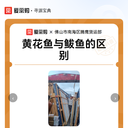
寻源宝典
‹
›