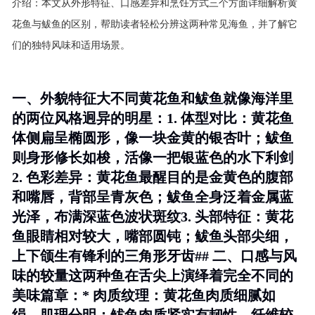
介绍：
本文从外形特征、口感差异和烹饪方式三个方面详细解析黄
花鱼与鲅鱼的区别，帮助读者轻松分辨这两种常见海鱼，并了解它
们的独特风味和适用场景。
一、外貌特征大不同黄花鱼和鲅鱼就像海洋里
的两位风格迥异的明星：1.
体型对比
：黄花鱼
体侧扁呈椭圆形，像一块金黄的银杏叶；鲅鱼
则身形修长如梭，活像一把银蓝色的水下利剑
2.
色彩差异
：黄花鱼最醒目的是金黄色的腹部
和嘴唇，背部呈青灰色；鲅鱼全身泛着金属蓝
光泽，布满深蓝色波状斑纹3.
头部特征
：黄花
鱼眼睛相对较大，嘴部圆钝；鲅鱼头部尖细，
上下颌生有锋利的三角形牙齿## 二、口感与风
味的较量这两种鱼在舌尖上演绎着完全不同的
美味篇章：*
肉质纹理
：黄花鱼肉质细腻如