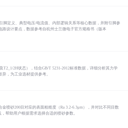
括各引脚定义、典型电压/电流值、内部逻辑关系等核心数据，并附引脚参
电路设计要点，数据参考自杭州士兰微电子官方规格书（版本
_1/2H状态），结合GB/T 5231-2012标准数据，详细分析其力学
差异，为工业选材提供参考。
砂200目对应的表面粗糙度（Ra 3.2-6.3μm），并对比不同目数
业实践，帮助用户根据需求选择合适的喷砂参数。