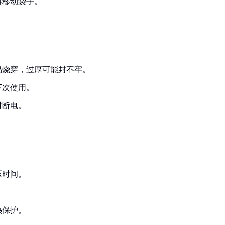
再移动袋子。
易烧穿，过厚可能封不牢。
下次使用。
时断电。
压时间。
。
热保护。