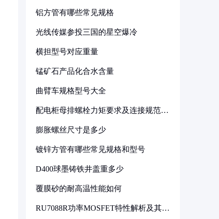
铝方管有哪些常见规格
光线传媒参投三国的星空爆冷
横担型号对应重量
锰矿石产品化合水含量
曲臂车规格型号大全
配电柜母排螺栓力矩要求及连接规范详
解
膨胀螺丝尺寸是多少
镀锌方管有哪些常见规格和型号
D400球墨铸铁井盖重多少
覆膜砂的耐高温性能如何
RU7088R功率MOSFET特性解析及其在
可调电源设计中的实践