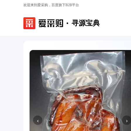
欢迎来到爱采购，百度旗下B2B平台
寻源宝典
‹
›