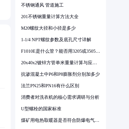
不锈钢通风 管道施工
201不锈钢重量计算方法大全
M20螺纹大径和小径是多少
1-1/4 NPT螺纹参数及底孔尺寸详解
F1010E是什么管？能否用3205或3505代
换
20x40x2镀锌方管单米重量计算与应用
分析
抗渗混凝土中P6和P8膨胀剂分别加多少
法兰PN25和PN16有什么区别
消费者对洗衣机的核心需求调研与分析
U型螺栓的国家标准
煤矿用电热取暖器是否符合防爆电气设
备标准