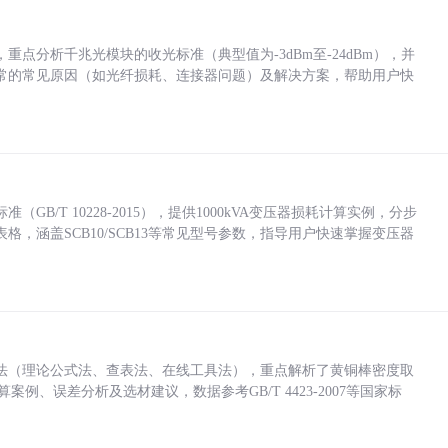
点分析千兆光模块的收光标准（典型值为-3dBm至-24dBm），并
常的常见原因（如光纤损耗、连接器问题）及解决方案，帮助用户快
/T 10228-2015），提供1000kVA变压器损耗计算实例，分步
，涵盖SCB10/SCB13等常见型号参数，指导用户快速掌握变压器
法（理论公式法、查表法、在线工具法），重点解析了黄铜棒密度取
计算案例、误差分析及选材建议，数据参考GB/T 4423-2007等国家标