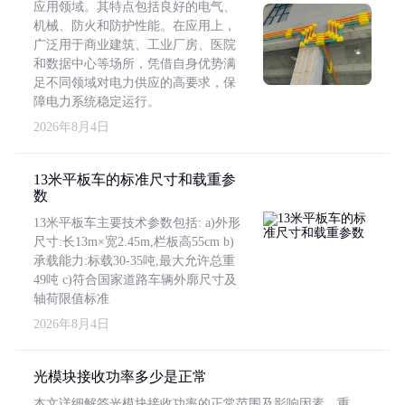
应用领域。其特点包括良好的电气、
机械、防火和防护性能。在应用上，
广泛用于商业建筑、工业厂房、医院
和数据中心等场所，凭借自身优势满
足不同领域对电力供应的高要求，保
障电力系统稳定运行。
2026年8月4日
13米平板车的标准尺寸和载重参
数
13米平板车主要技术参数包括: a)外形
尺寸:长13m×宽2.45m,栏板高55cm b)
承载能力:标载30-35吨,最大允许总重
49吨 c)符合国家道路车辆外廓尺寸及
轴荷限值标准
2026年8月4日
光模块接收功率多少是正常
本文详细解答光模块接收功率的正常范围及影响因素，重