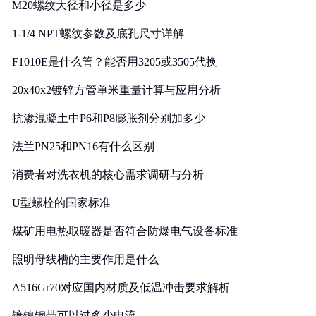
M20螺纹大径和小径是多少
1-1/4 NPT螺纹参数及底孔尺寸详解
F1010E是什么管？能否用3205或3505代换
20x40x2镀锌方管单米重量计算与应用分析
抗渗混凝土中P6和P8膨胀剂分别加多少
法兰PN25和PN16有什么区别
消费者对洗衣机的核心需求调研与分析
U型螺栓的国家标准
煤矿用电热取暖器是否符合防爆电气设备标准
照明母线槽的主要作用是什么
A516Gr70对应国内材质及低温冲击要求解析
镀镍钢带可以过多少电流