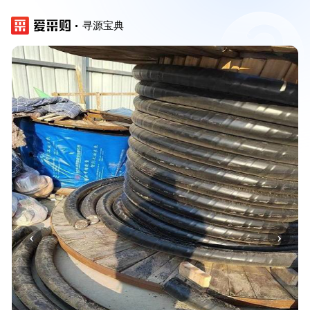
寻源宝典
‹
›