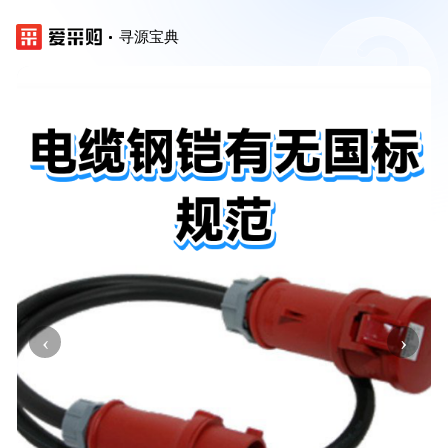
寻源宝典
‹
›