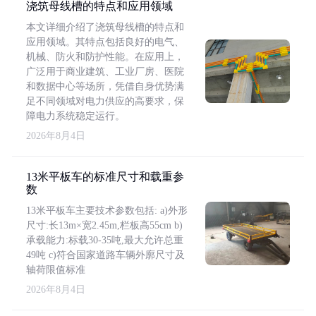
浇筑母线槽的特点和应用领域
本文详细介绍了浇筑母线槽的特点和
应用领域。其特点包括良好的电气、
机械、防火和防护性能。在应用上，
广泛用于商业建筑、工业厂房、医院
和数据中心等场所，凭借自身优势满
足不同领域对电力供应的高要求，保
障电力系统稳定运行。
2026年8月4日
13米平板车的标准尺寸和载重参
数
13米平板车主要技术参数包括: a)外形
尺寸:长13m×宽2.45m,栏板高55cm b)
承载能力:标载30-35吨,最大允许总重
49吨 c)符合国家道路车辆外廓尺寸及
轴荷限值标准
2026年8月4日