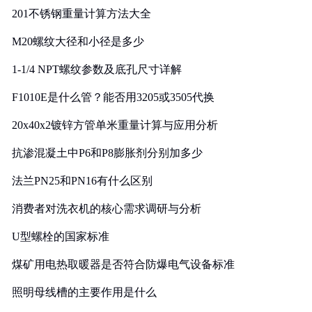
201不锈钢重量计算方法大全
M20螺纹大径和小径是多少
1-1/4 NPT螺纹参数及底孔尺寸详解
F1010E是什么管？能否用3205或3505代换
20x40x2镀锌方管单米重量计算与应用分析
抗渗混凝土中P6和P8膨胀剂分别加多少
法兰PN25和PN16有什么区别
消费者对洗衣机的核心需求调研与分析
U型螺栓的国家标准
煤矿用电热取暖器是否符合防爆电气设备标准
照明母线槽的主要作用是什么