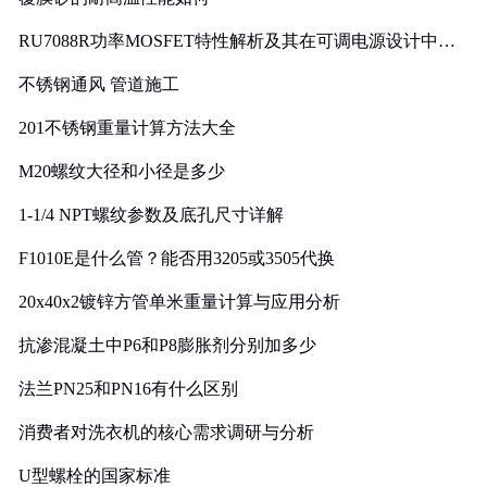
RU7088R功率MOSFET特性解析及其在可调电源设计中的
实践
不锈钢通风 管道施工
201不锈钢重量计算方法大全
M20螺纹大径和小径是多少
1-1/4 NPT螺纹参数及底孔尺寸详解
F1010E是什么管？能否用3205或3505代换
20x40x2镀锌方管单米重量计算与应用分析
抗渗混凝土中P6和P8膨胀剂分别加多少
法兰PN25和PN16有什么区别
消费者对洗衣机的核心需求调研与分析
U型螺栓的国家标准