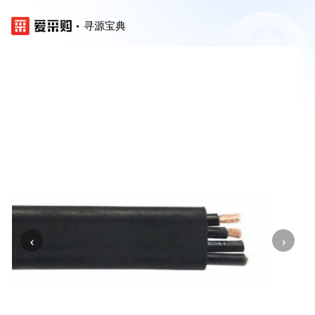
寻源宝典
‹
›