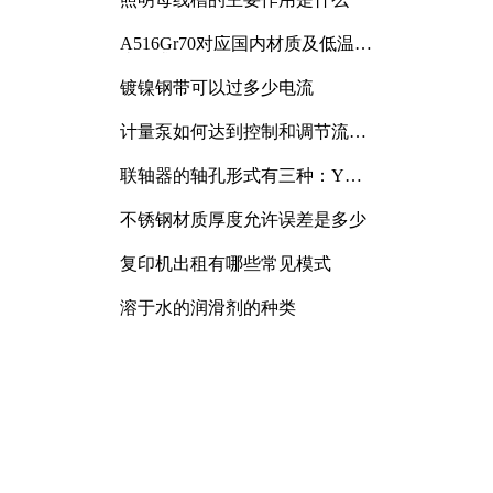
A516Gr70对应国内材质及低温冲
击要求解析
镀镍钢带可以过多少电流
计量泵如何达到控制和调节流量
的目的
联轴器的轴孔形式有三种：Y
型、J型、Z型
不锈钢材质厚度允许误差是多少
复印机出租有哪些常见模式
溶于水的润滑剂的种类