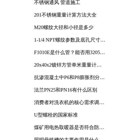
不锈钢通风 管道施工
201不锈钢重量计算方法大全
M20螺纹大径和小径是多少
1-1/4 NPT螺纹参数及底孔尺寸详
解
F1010E是什么管？能否用3205或
3505代换
20x40x2镀锌方管单米重量计算
与应用分析
抗渗混凝土中P6和P8膨胀剂分别
加多少
法兰PN25和PN16有什么区别
消费者对洗衣机的核心需求调研
与分析
U型螺栓的国家标准
煤矿用电热取暖器是否符合防爆
电气设备标准
照明母线槽的主要作用是什么