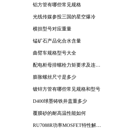
铝方管有哪些常见规格
光线传媒参投三国的星空爆冷
横担型号对应重量
锰矿石产品化合水含量
曲臂车规格型号大全
配电柜母排螺栓力矩要求及连接
规范详解
膨胀螺丝尺寸是多少
镀锌方管有哪些常见规格和型号
D400球墨铸铁井盖重多少
覆膜砂的耐高温性能如何
RU7088R功率MOSFET特性解析
及其在可调电源设计中的实践