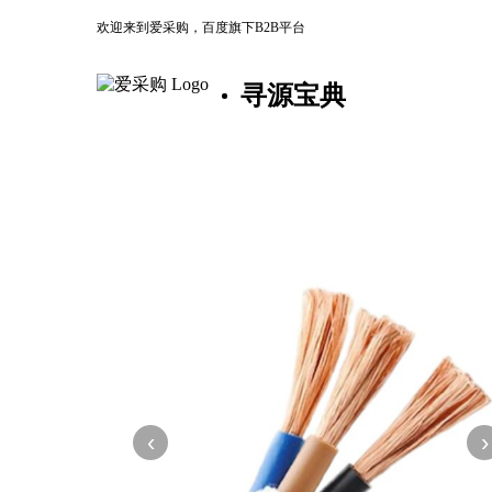
欢迎来到爱采购，百度旗下B2B平台
寻源宝典
‹
›