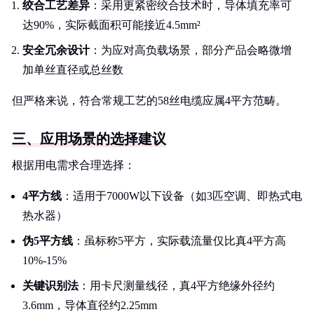
绞合工艺差异
：采用更紧密绞合技术时，导体填充率可
达90%，实际截面积可能接近4.5mm²
安全冗余设计
：为应对高负载场景，部分产品会略微增
加单丝直径或总丝数
但严格来说，符合常规工艺的58丝电缆应属4平方范畴。
三、应用场景的选择建议
根据用电需求合理选择：
4平方线
：适用于7000W以下设备（如3匹空调、即热式电
热水器）
伪5平方线
：虽标称5平方，实际载流量仅比真4平方高
10%-15%
关键识别法
：用卡尺测量线径，真4平方绝缘外径约
3.6mm，导体直径约2.25mm