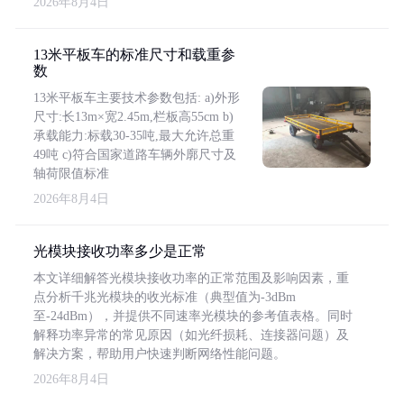
2026年8月4日
13米平板车的标准尺寸和载重参
数
13米平板车主要技术参数包括: a)外形
尺寸:长13m×宽2.45m,栏板高55cm b)
承载能力:标载30-35吨,最大允许总重
49吨 c)符合国家道路车辆外廓尺寸及
轴荷限值标准
2026年8月4日
光模块接收功率多少是正常
本文详细解答光模块接收功率的正常范围及影响因素，重
点分析千兆光模块的收光标准（典型值为-3dBm
至-24dBm），并提供不同速率光模块的参考值表格。同时
解释功率异常的常见原因（如光纤损耗、连接器问题）及
解决方案，帮助用户快速判断网络性能问题。
2026年8月4日