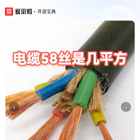
寻源宝典
‹
›