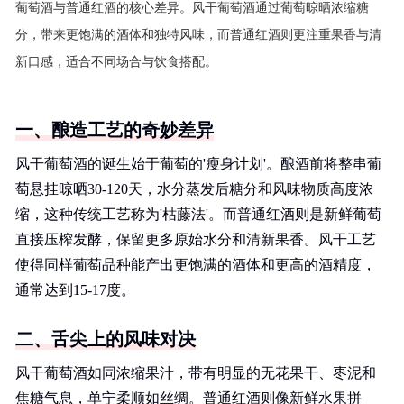
葡萄酒与普通红酒的核心差异。风干葡萄酒通过葡萄晾晒浓缩糖
分，带来更饱满的酒体和独特风味，而普通红酒则更注重果香与清
新口感，适合不同场合与饮食搭配。
一、酿造工艺的奇妙差异
风干葡萄酒的诞生始于葡萄的'瘦身计划'。酿酒前将整串葡
萄悬挂晾晒30-120天，水分蒸发后糖分和风味物质高度浓
缩，这种传统工艺称为'枯藤法'。而普通红酒则是新鲜葡萄
直接压榨发酵，保留更多原始水分和清新果香。风干工艺
使得同样葡萄品种能产出更饱满的酒体和更高的酒精度，
通常达到15-17度。
二、舌尖上的风味对决
风干葡萄酒如同浓缩果汁，带有明显的无花果干、枣泥和
焦糖气息，单宁柔顺如丝绸。普通红酒则像新鲜水果拼