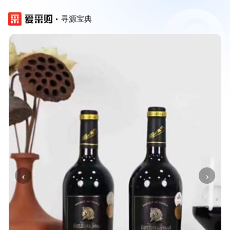
寻源宝典
‹
›