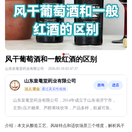
风干葡萄酒和一般红酒的区别
山东皇菴堂药业有限公司
·
2026-05-16 02:47:37
山东皇菴堂药业有限公司
咨询
进店
法人:黄会
通过真实性核验
山东皇菴堂药业有限公司，2014年成立于山东省济宁市，
主营c压片糖果、芦醇果味饮等，产品多样，权威可靠。
介绍：
本文从酿造工艺、风味特点和适饮场景三个维度，解析风干