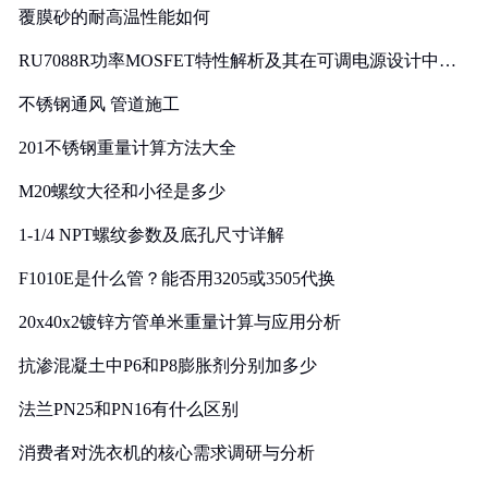
覆膜砂的耐高温性能如何
RU7088R功率MOSFET特性解析及其在可调电源设计中的
实践
不锈钢通风 管道施工
201不锈钢重量计算方法大全
M20螺纹大径和小径是多少
1-1/4 NPT螺纹参数及底孔尺寸详解
F1010E是什么管？能否用3205或3505代换
20x40x2镀锌方管单米重量计算与应用分析
抗渗混凝土中P6和P8膨胀剂分别加多少
法兰PN25和PN16有什么区别
消费者对洗衣机的核心需求调研与分析