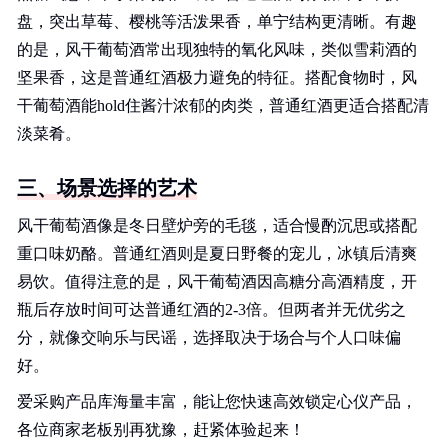
盘，突出草莓、樱桃等活泼果香，单宁结构更清晰。有趣
的是，风干葡萄酒常出现独特的氧化风味，类似雪莉酒的
坚果香，这是普通红酒极力避免的特征。搭配食物时，风
干葡萄酒能hold住酱汁浓郁的肉类，普通红酒更适合搭配清
淡菜肴。
三、场景选择的艺术
风干葡萄酒像是冬日壁炉旁的毛毯，适合慢酌沉思或搭配
重口味奶酪。普通红酒则是夏日野餐的宠儿，冰镇后清爽
易饮。值得注意的是，风干葡萄酒因高糖分高酒精度，开
瓶后存放时间可达普通红酒的2-3倍。但两者并无优劣之
分，就像交响乐与民谣，选择取决于场合与个人口味偏
好。
爱采购产品库海量丰富，能让您快速高效锁定心仪产品，
各位商家老板别再犹豫，赶紧体验起来！