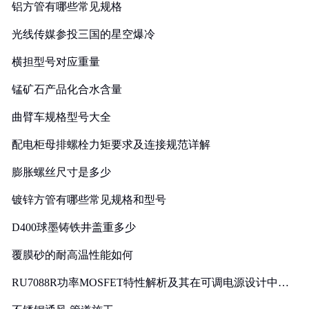
铝方管有哪些常见规格
光线传媒参投三国的星空爆冷
横担型号对应重量
锰矿石产品化合水含量
曲臂车规格型号大全
配电柜母排螺栓力矩要求及连接规范详解
膨胀螺丝尺寸是多少
镀锌方管有哪些常见规格和型号
D400球墨铸铁井盖重多少
覆膜砂的耐高温性能如何
RU7088R功率MOSFET特性解析及其在可调电源设计中的
实践