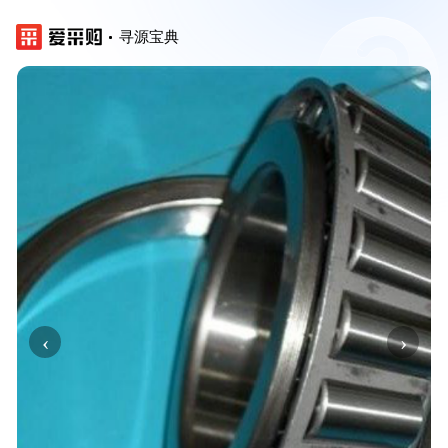
寻源宝典
‹
›