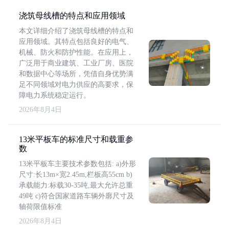
浇筑母线槽的特点和应用领域
本文详细介绍了浇筑母线槽的特点和
应用领域。其特点包括良好的电气、
机械、防火和防护性能。在应用上，
广泛用于商业建筑、工业厂房、医院
和数据中心等场所，凭借自身优势满
足不同领域对电力供应的高要求，保
障电力系统稳定运行。
2026年8月4日
13米平板车的标准尺寸和载重参
数
13米平板车主要技术参数包括: a)外形
尺寸:长13m×宽2.45m,栏板高55cm b)
承载能力:标载30-35吨,最大允许总重
49吨 c)符合国家道路车辆外廓尺寸及
轴荷限值标准
2026年8月4日