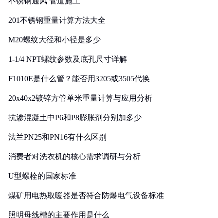
不锈钢通风 管道施工
201不锈钢重量计算方法大全
M20螺纹大径和小径是多少
1-1/4 NPT螺纹参数及底孔尺寸详解
F1010E是什么管？能否用3205或3505代换
20x40x2镀锌方管单米重量计算与应用分析
抗渗混凝土中P6和P8膨胀剂分别加多少
法兰PN25和PN16有什么区别
消费者对洗衣机的核心需求调研与分析
U型螺栓的国家标准
煤矿用电热取暖器是否符合防爆电气设备标准
照明母线槽的主要作用是什么