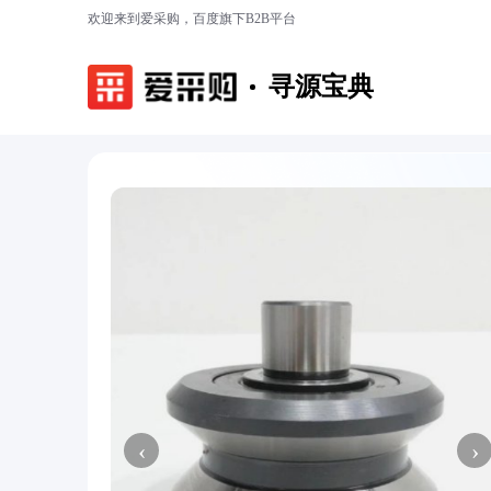
欢迎来到爱采购，百度旗下B2B平台
寻源宝典
‹
›