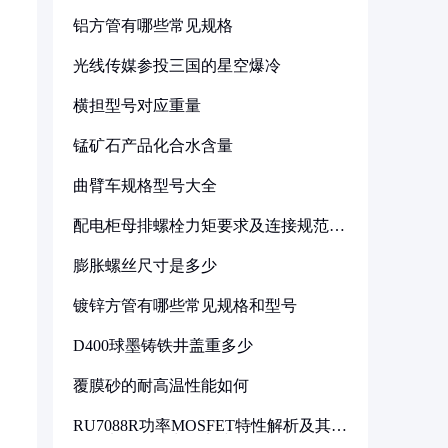
铝方管有哪些常见规格
光线传媒参投三国的星空爆冷
横担型号对应重量
锰矿石产品化合水含量
曲臂车规格型号大全
配电柜母排螺栓力矩要求及连接规范详
解
膨胀螺丝尺寸是多少
镀锌方管有哪些常见规格和型号
D400球墨铸铁井盖重多少
覆膜砂的耐高温性能如何
RU7088R功率MOSFET特性解析及其在
可调电源设计中的实践