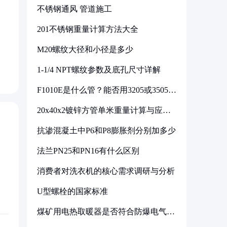
不锈钢通风 管道施工
201不锈钢重量计算方法大全
M20螺纹大径和小径是多少
1-1/4 NPT螺纹参数及底孔尺寸详解
F1010E是什么管？能否用3205或3505代
换
20x40x2镀锌方管单米重量计算与应用
分析
抗渗混凝土中P6和P8膨胀剂分别加多少
法兰PN25和PN16有什么区别
消费者对洗衣机的核心需求调研与分析
U型螺栓的国家标准
煤矿用电热取暖器是否符合防爆电气设
备标准