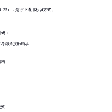
×5=25），是行业通用标识方式。
鞋码：
荷考虑角接触轴承
结构
失效