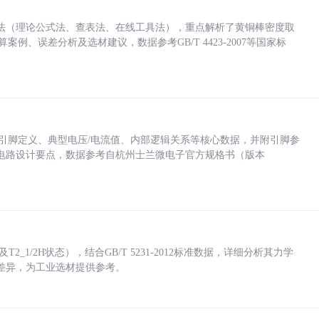
法（理论公式法、查表法、在线工具法），重点解析了黄铜棒密度取
计算案例、误差分析及选材建议，数据参考GB/T 4423-2007等国家标
括各引脚定义、典型电压/电流值、内部逻辑关系等核心数据，并附引脚参
电路设计要点，数据参考自杭州士兰微电子官方规格书（版本
_1/2H状态），结合GB/T 5231-2012标准数据，详细分析其力学
差异，为工业选材提供参考。