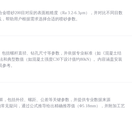
砂200目对应的表面粗糙度（Ra 3.2-6.3μm），并对比不同目数
业实践，帮助用户根据需求选择合适的喷砂参数。
力，包括螺杆直径、钻孔尺寸等参数，并依据专业标准（如《混凝土结
方法和典型数值（如混凝土强度C30下设计值约80kN）。内容涵盖安装
员参考。
底孔计算，包括外径、螺距、公差等关键参数，并提供专业数据来源
孔尺寸的常见疑问，通过公式推导给出精确推荐值（Φ5.18mm），并附加工艺