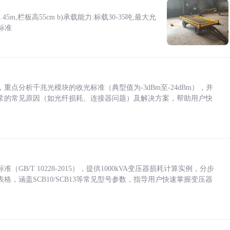
5m,栏板高55cm b)承载能力:标载30-35吨,最大允
标准
点分析千兆光模块的收光标准（典型值为-3dBm至-24dBm），并
常的常见原因（如光纤损耗、连接器问题）及解决方案，帮助用户快
/T 10228-2015），提供1000kVA变压器损耗计算实例，分步
，涵盖SCB10/SCB13等常见型号参数，指导用户快速掌握变压器