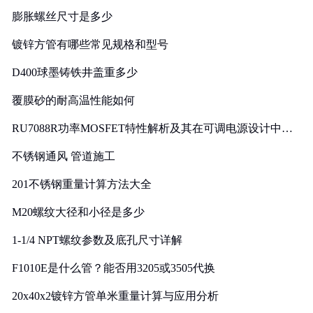
膨胀螺丝尺寸是多少
镀锌方管有哪些常见规格和型号
D400球墨铸铁井盖重多少
覆膜砂的耐高温性能如何
RU7088R功率MOSFET特性解析及其在可调电源设计中的
实践
不锈钢通风 管道施工
201不锈钢重量计算方法大全
M20螺纹大径和小径是多少
1-1/4 NPT螺纹参数及底孔尺寸详解
F1010E是什么管？能否用3205或3505代换
20x40x2镀锌方管单米重量计算与应用分析