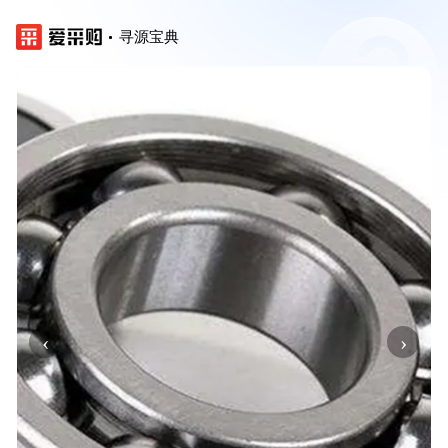
寻源宝典
‹
›