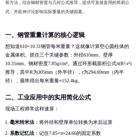
算方法，结合钢材密度与几何公式推导，提供可直接套用的简易公
式，并延伸讨论影响实际重量的关键因素。
一、钢管重量计算的核心逻辑
想知道610×10.31钢管每米重量？这就像计算空心圆柱体的
金属体积。抓住三个关键参数：外径610mm、壁厚
10.31mm、钢材密度7.85g/cm³。通过环形截面积公式π(R²-r²)
推导，其中R为305mm（外半径），r为294.69mm（内半
径），最终得出每米重量≈152.4kg。
二、工业应用中的实用简化公式
现场工程师常这样速算：
毫米转米法
：将外径和壁厚单位转换为米后运算
系数记忆法
：记住7.85×π≈24.66的固定系数