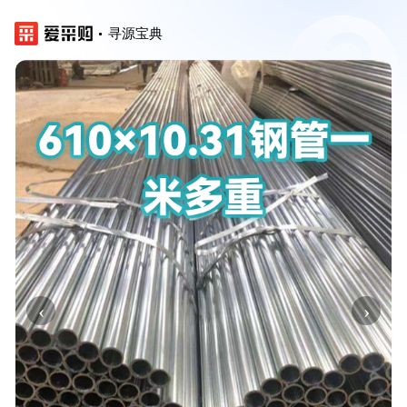
寻源宝典
‹
›