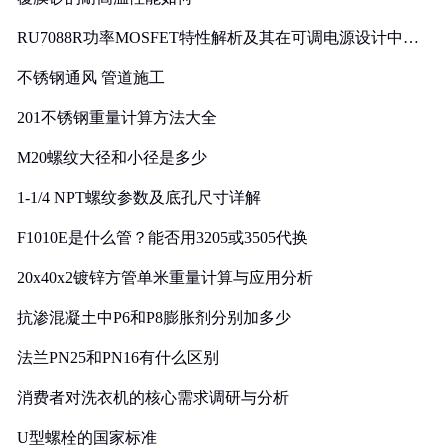
RU7088R功率MOSFET特性解析及其在可调电源设计中的
实践
不锈钢通风 管道施工
201不锈钢重量计算方法大全
M20螺纹大径和小径是多少
1-1/4 NPT螺纹参数及底孔尺寸详解
F1010E是什么管？能否用3205或3505代换
20x40x2镀锌方管单米重量计算与应用分析
抗渗混凝土中P6和P8膨胀剂分别加多少
法兰PN25和PN16有什么区别
消费者对洗衣机的核心需求调研与分析
U型螺栓的国家标准