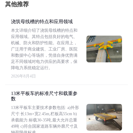
其他推荐
浇筑母线槽的特点和应用领域
本文详细介绍了浇筑母线槽的特点和
应用领域。其特点包括良好的电气、
机械、防火和防护性能。在应用上，
广泛用于商业建筑、工业厂房、医院
和数据中心等场所，凭借自身优势满
足不同领域对电力供应的高要求，保
障电力系统稳定运行。
2026年8月4日
13米平板车的标准尺寸和载重参
数
13米平板车主要技术参数包括: a)外形
尺寸:长13m×宽2.45m,栏板高55cm b)
承载能力:标载30-35吨,最大允许总重
49吨 c)符合国家道路车辆外廓尺寸及
轴荷限值标准