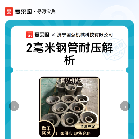
寻源宝典
‹
›