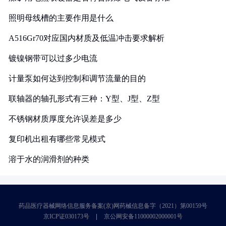
照明母线槽的主要作用是什么
A516Gr70对应国内材质及低温冲击要求解析
镀镍钢带可以过多少电流
计量泵如何达到控制和调节流量的目的
联轴器的轴孔形式有三种：Y型、J型、Z型
不锈钢材质厚度允许误差是多少
复印机出租有哪些常见模式
溶于水的润滑剂的种类
药品医疗器械网络信息服务备案(京)网药械信息备字（2021）第00159号
京ICP证030173号
京公网安备11000002000001号