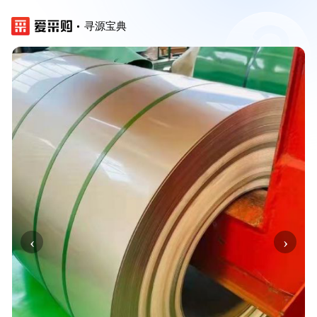
寻源宝典
‹
›