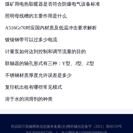
煤矿用电热取暖器是否符合防爆电气设备标准
照明母线槽的主要作用是什么
A516Gr70对应国内材质及低温冲击要求解析
镀镍钢带可以过多少电流
计量泵如何达到控制和调节流量的目的
联轴器的轴孔形式有三种：Y型、J型、Z型
不锈钢材质厚度允许误差是多少
复印机出租有哪些常见模式
溶于水的润滑剂的种类
药品医疗器械网络信息服务备案(京)网药械信息备字（2021）第00159号
京ICP证030173号
京公网安备11000002000001号