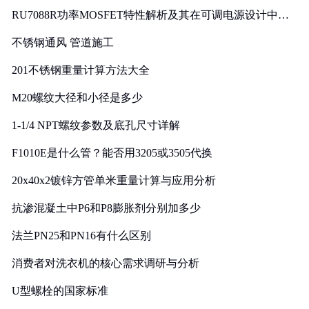
RU7088R功率MOSFET特性解析及其在可调电源设计中的
实践
不锈钢通风 管道施工
201不锈钢重量计算方法大全
M20螺纹大径和小径是多少
1-1/4 NPT螺纹参数及底孔尺寸详解
F1010E是什么管？能否用3205或3505代换
20x40x2镀锌方管单米重量计算与应用分析
抗渗混凝土中P6和P8膨胀剂分别加多少
法兰PN25和PN16有什么区别
消费者对洗衣机的核心需求调研与分析
U型螺栓的国家标准