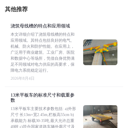
其他推荐
浇筑母线槽的特点和应用领域
本文详细介绍了浇筑母线槽的特点和
应用领域。其特点包括良好的电气、
机械、防火和防护性能。在应用上，
广泛用于商业建筑、工业厂房、医院
和数据中心等场所，凭借自身优势满
足不同领域对电力供应的高要求，保
障电力系统稳定运行。
2026年8月4日
13米平板车的标准尺寸和载重参
数
13米平板车主要技术参数包括: a)外形
尺寸:长13m×宽2.45m,栏板高55cm b)
承载能力:标载30-35吨,最大允许总重
49吨 c)符合国家道路车辆外廓尺寸及