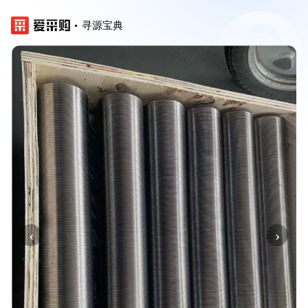
寻源宝典
‹
›