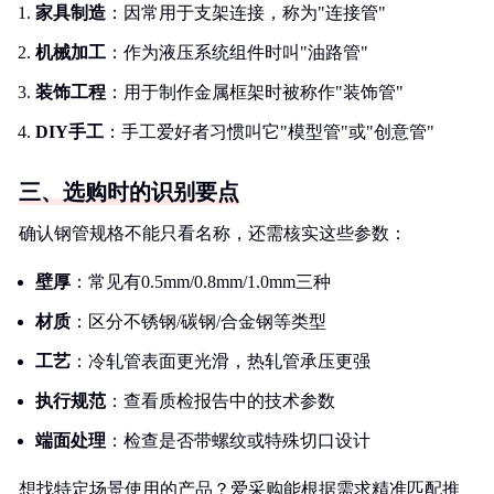
家具制造
：因常用于支架连接，称为"连接管"
机械加工
：作为液压系统组件时叫"油路管"
装饰工程
：用于制作金属框架时被称作"装饰管"
DIY手工
：手工爱好者习惯叫它"模型管"或"创意管"
三、选购时的识别要点
确认钢管规格不能只看名称，还需核实这些参数：
壁厚
：常见有0.5mm/0.8mm/1.0mm三种
材质
：区分不锈钢/碳钢/合金钢等类型
工艺
：冷轧管表面更光滑，热轧管承压更强
执行规范
：查看质检报告中的技术参数
端面处理
：检查是否带螺纹或特殊切口设计
想找特定场景使用的产品？爱采购能根据需求精准匹配推