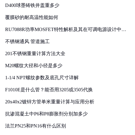
D400球墨铸铁井盖重多少
覆膜砂的耐高温性能如何
RU7088R功率MOSFET特性解析及其在可调电源设计中的
实践
不锈钢通风 管道施工
201不锈钢重量计算方法大全
M20螺纹大径和小径是多少
1-1/4 NPT螺纹参数及底孔尺寸详解
F1010E是什么管？能否用3205或3505代换
20x40x2镀锌方管单米重量计算与应用分析
抗渗混凝土中P6和P8膨胀剂分别加多少
法兰PN25和PN16有什么区别