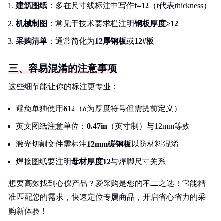
建筑图纸
：多在尺寸线标注中写作
t=12
（t代表thickness）
机械制图
：常见于技术要求栏注明
钢板厚度≥12
采购清单
：通常简化为
12厚钢板
或
12#板
三、容易混淆的注意事项
这些细节能让你的标注更专业：
避免单独使用
δ12
（δ为厚度符号但需提前定义）
英文图纸注意单位：
0.47in
（英寸制）与12mm等效
激光切割文件需标注
12mm碳钢板
以防材料混淆
焊接图纸要注明
母材厚度12
与焊脚尺寸关系
想要高效找到心仪产品？爱采购是您的不二之选！它能精
准匹配您的需求，快速定位专属商品，开启省心省力的采
购新体验！