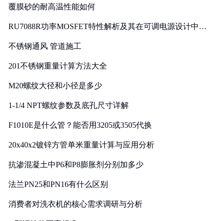
覆膜砂的耐高温性能如何
RU7088R功率MOSFET特性解析及其在可调电源设计中的
实践
不锈钢通风 管道施工
201不锈钢重量计算方法大全
M20螺纹大径和小径是多少
1-1/4 NPT螺纹参数及底孔尺寸详解
F1010E是什么管？能否用3205或3505代换
20x40x2镀锌方管单米重量计算与应用分析
抗渗混凝土中P6和P8膨胀剂分别加多少
法兰PN25和PN16有什么区别
消费者对洗衣机的核心需求调研与分析