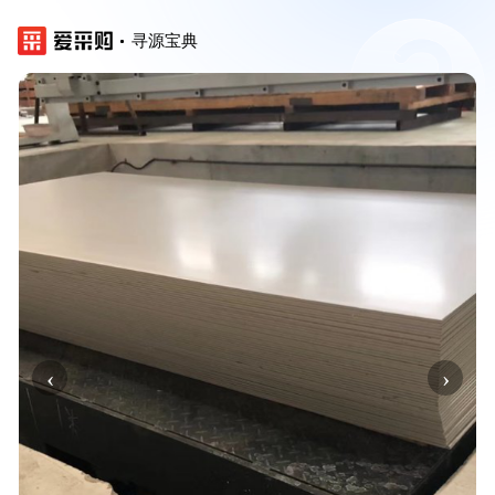
寻源宝典
‹
›