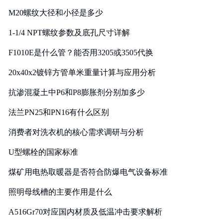
M20螺纹大径和小径是多少
1-1/4 NPT螺纹参数及底孔尺寸详解
F1010E是什么管？能否用3205或3505代换
20x40x2镀锌方管单米重量计算与应用分析
抗渗混凝土中P6和P8膨胀剂分别加多少
法兰PN25和PN16有什么区别
消费者对洗衣机的核心需求调研与分析
U型螺栓的国家标准
煤矿用电热取暖器是否符合防爆电气设备标准
照明母线槽的主要作用是什么
A516Gr70对应国内材质及低温冲击要求解析