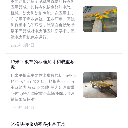
本文详细介绍了浇筑母线槽的特点和
应用领域。其特点包括良好的电气、
机械、防火和防护性能。在应用上，
广泛用于商业建筑、工业厂房、医院
和数据中心等场所，凭借自身优势满
足不同领域对电力供应的高要求，保
障电力系统稳定运行。
2026年8月4日
13米平板车的标准尺寸和载重参
数
13米平板车主要技术参数包括: a)外形
尺寸:长13m×宽2.45m,栏板高55cm b)
承载能力:标载30-35吨,最大允许总重
49吨 c)符合国家道路车辆外廓尺寸及
轴荷限值标准
2026年8月4日
光模块接收功率多少是正常