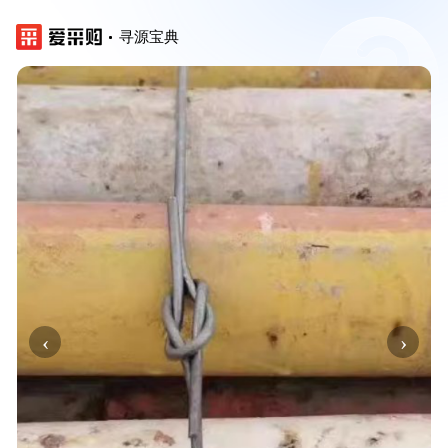
寻源宝典
‹
›