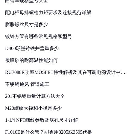
曲臂车规格型号大全
配电柜母排螺栓力矩要求及连接规范详解
膨胀螺丝尺寸是多少
镀锌方管有哪些常见规格和型号
D400球墨铸铁井盖重多少
覆膜砂的耐高温性能如何
RU7088R功率MOSFET特性解析及其在可调电源设计中的
实践
不锈钢通风 管道施工
201不锈钢重量计算方法大全
M20螺纹大径和小径是多少
1-1/4 NPT螺纹参数及底孔尺寸详解
F1010E是什么管？能否用3205或3505代换