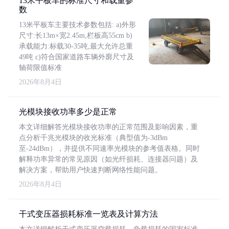
13米平板车的标准尺寸和载重参
数
13米平板车主要技术参数包括: a)外形
尺寸:长13m×宽2.45m,栏板高55cm b)
承载能力:标载30-35吨,最大允许总重
49吨 c)符合国家道路车辆外廓尺寸及
轴荷限值标准
2026年8月4日
光模块接收功率多少是正常
本文详细解答光模块接收功率的正常范围及影响因素，重
点分析千兆光模块的收光标准（典型值为-3dBm
至-24dBm），并提供不同速率光模块的参考值表格。同时
解释功率异常的常见原因（如光纤损耗、连接器问题）及
解决方案，帮助用户快速判断网络性能问题。
2026年8月4日
干式变压器损耗标准一览表及计算方法