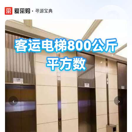
寻源宝典
‹
›