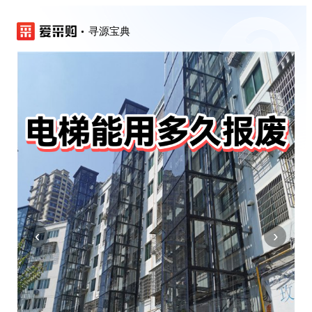
寻源宝典
‹
›