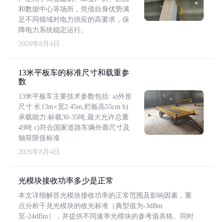
和数据中心等场所，凭借自身优势满
足不同领域对电力供应的高要求，保
障电力系统稳定运行。
2026年8月4日
13米平板车的标准尺寸和载重参
数
13米平板车主要技术参数包括: a)外形
尺寸:长13m×宽2.45m,栏板高55cm b)
承载能力:标载30-35吨,最大允许总重
49吨 c)符合国家道路车辆外廓尺寸及
轴荷限值标准
2026年8月4日
光模块接收功率多少是正常
本文详细解答光模块接收功率的正常范围及影响因素，重
点分析千兆光模块的收光标准（典型值为-3dBm
至-24dBm），并提供不同速率光模块的参考值表格。同时