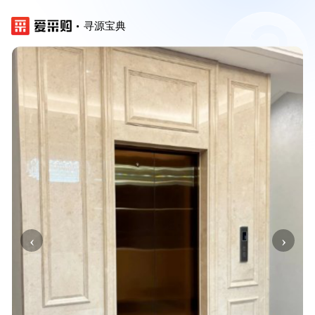
寻源宝典
‹
›