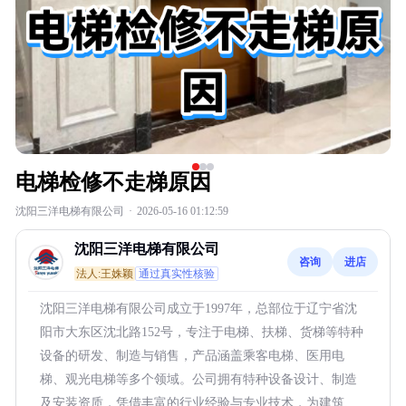
电梯检修不走梯原因
沈阳三洋电梯有限公司
·
2026-05-16 01:12:59
沈阳三洋电梯有限公司
咨询
进店
法人:王姝颖
通过真实性核验
沈阳三洋电梯有限公司成立于1997年，总部位于辽宁省沈
阳市大东区沈北路152号，专注于电梯、扶梯、货梯等特种
设备的研发、制造与销售，产品涵盖乘客电梯、医用电
梯、观光电梯等多个领域。公司拥有特种设备设计、制造
及安装资质，凭借丰富的行业经验与专业技术，为建筑、