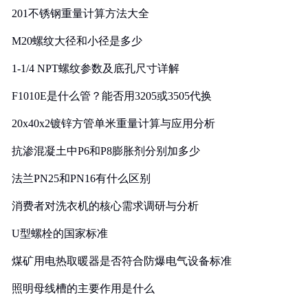
201不锈钢重量计算方法大全
M20螺纹大径和小径是多少
1-1/4 NPT螺纹参数及底孔尺寸详解
F1010E是什么管？能否用3205或3505代换
20x40x2镀锌方管单米重量计算与应用分析
抗渗混凝土中P6和P8膨胀剂分别加多少
法兰PN25和PN16有什么区别
消费者对洗衣机的核心需求调研与分析
U型螺栓的国家标准
煤矿用电热取暖器是否符合防爆电气设备标准
照明母线槽的主要作用是什么