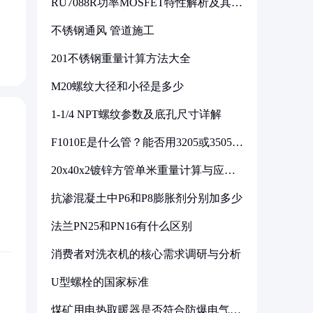
RU7088R功率MOSFET特性解析及其在
可调电源设计中的实践
不锈钢通风 管道施工
201不锈钢重量计算方法大全
M20螺纹大径和小径是多少
1-1/4 NPT螺纹参数及底孔尺寸详解
F1010E是什么管？能否用3205或3505代
换
20x40x2镀锌方管单米重量计算与应用
分析
抗渗混凝土中P6和P8膨胀剂分别加多少
法兰PN25和PN16有什么区别
消费者对洗衣机的核心需求调研与分析
U型螺栓的国家标准
煤矿用电热取暖器是否符合防爆电气设