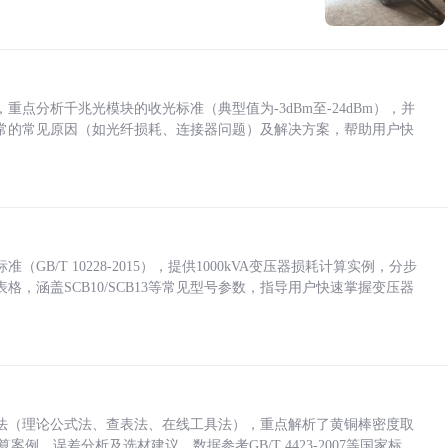
点分析千兆光模块的收光标准（典型值为-3dBm至-24dBm），并
常的常见原因（如光纤损耗、连接器问题）及解决方案，帮助用户快
/T 10228-2015），提供1000kVA变压器损耗计算实例，分步
，涵盖SCB10/SCB13等常见型号参数，指导用户快速掌握变压器
法（理论公式法、查表法、在线工具法），重点解析了黄铜棒密度取
计算案例、误差分析及选材建议，数据参考GB/T 4423-2007等国家标