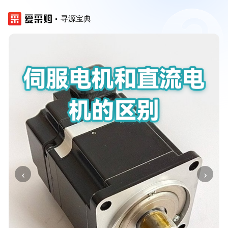
寻源宝典
‹
›