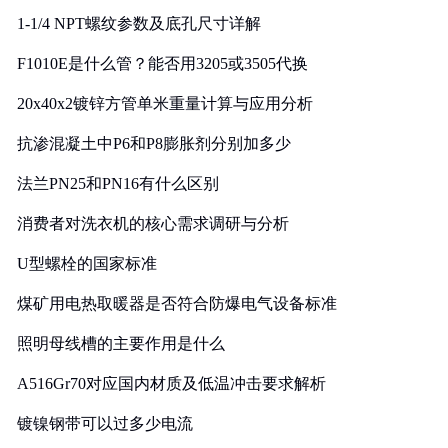
1-1/4 NPT螺纹参数及底孔尺寸详解
F1010E是什么管？能否用3205或3505代换
20x40x2镀锌方管单米重量计算与应用分析
抗渗混凝土中P6和P8膨胀剂分别加多少
法兰PN25和PN16有什么区别
消费者对洗衣机的核心需求调研与分析
U型螺栓的国家标准
煤矿用电热取暖器是否符合防爆电气设备标准
照明母线槽的主要作用是什么
A516Gr70对应国内材质及低温冲击要求解析
镀镍钢带可以过多少电流