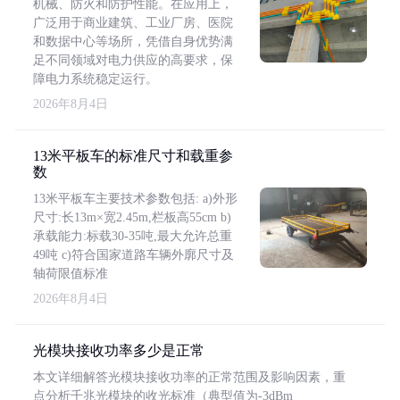
机械、防火和防护性能。在应用上，
广泛用于商业建筑、工业厂房、医院
和数据中心等场所，凭借自身优势满
足不同领域对电力供应的高要求，保
障电力系统稳定运行。
2026年8月4日
13米平板车的标准尺寸和载重参
数
13米平板车主要技术参数包括: a)外形
尺寸:长13m×宽2.45m,栏板高55cm b)
承载能力:标载30-35吨,最大允许总重
49吨 c)符合国家道路车辆外廓尺寸及
轴荷限值标准
2026年8月4日
光模块接收功率多少是正常
本文详细解答光模块接收功率的正常范围及影响因素，重
点分析千兆光模块的收光标准（典型值为-3dBm