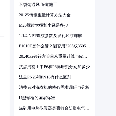
不锈钢通风 管道施工
201不锈钢重量计算方法大全
M20螺纹大径和小径是多少
1-1/4 NPT螺纹参数及底孔尺寸详解
F1010E是什么管？能否用3205或3505代
换
20x40x2镀锌方管单米重量计算与应用
分析
抗渗混凝土中P6和P8膨胀剂分别加多少
法兰PN25和PN16有什么区别
消费者对洗衣机的核心需求调研与分析
U型螺栓的国家标准
煤矿用电热取暖器是否符合防爆电气设
备标准