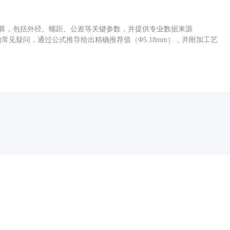
底孔计算，包括外径、螺距、公差等关键参数，并提供专业数据来源
孔尺寸的常见疑问，通过公式推导给出精确推荐值（Φ5.18mm），并附加工艺
药品医疗器械网络信息服务备案(京)网药械信息备字（2021）第00159号
京ICP证030173号
京公网安备11000002000001号