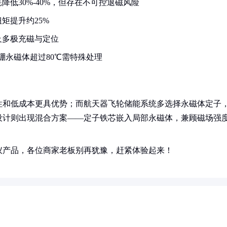
低30%-40%，但存在不可控退磁风险
矩提升约25%
及多极充磁与定位
硼永磁体超过80℃需特殊处理
性和低成本更具优势；而航天器飞轮储能系统多选择永磁体定子
设计则出现混合方案——定子铁芯嵌入局部永磁体，兼顾磁场强
仪产品，各位商家老板别再犹豫，赶紧体验起来！