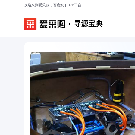
欢迎来到爱采购，百度旗下B2B平台
寻源宝典
‹
›