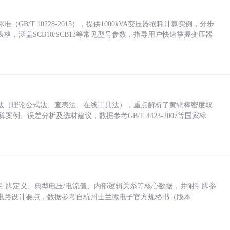
/T 10228-2015），提供1000kVA变压器损耗计算实例，分步
，涵盖SCB10/SCB13等常见型号参数，指导用户快速掌握变压器
法（理论公式法、查表法、在线工具法），重点解析了黄铜棒密度取
计算案例、误差分析及选材建议，数据参考GB/T 4423-2007等国家标
括各引脚定义、典型电压/电流值、内部逻辑关系等核心数据，并附引脚参
电路设计要点，数据参考自杭州士兰微电子官方规格书（版本