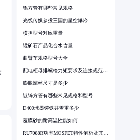
铝方管有哪些常见规格
光线传媒参投三国的星空爆冷
横担型号对应重量
锰矿石产品化合水含量
曲臂车规格型号大全
，
配电柜母排螺栓力矩要求及连接规范详
度
解
膨胀螺丝尺寸是多少
镀锌方管有哪些常见规格和型号
D400球墨铸铁井盖重多少
覆膜砂的耐高温性能如何
RU7088R功率MOSFET特性解析及其在
可调电源设计中的实践