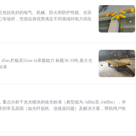
点包括良好的电气、机械、防火和防护性能。在应
心等场所，凭借自身优势满足不同领域对电力供应
5m,栏板高55cm b)承载能力:标载30-35吨,最大允
标准
点分析千兆光模块的收光标准（典型值为-3dBm至-24dBm），并
常的常见原因（如光纤损耗、连接器问题）及解决方案，帮助用户快