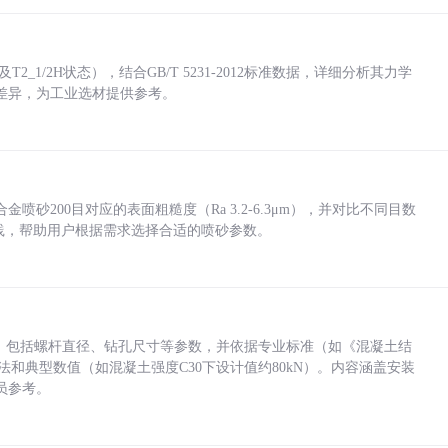
_1/2H状态），结合GB/T 5231-2012标准数据，详细分析其力学
差异，为工业选材提供参考。
砂200目对应的表面粗糙度（Ra 3.2-6.3μm），并对比不同目数
业实践，帮助用户根据需求选择合适的喷砂参数。
力，包括螺杆直径、钻孔尺寸等参数，并依据专业标准（如《混凝土结
方法和典型数值（如混凝土强度C30下设计值约80kN）。内容涵盖安装
员参考。