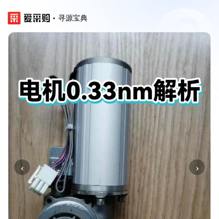
寻源宝典
‹
›