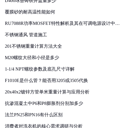
D400球墨铸铁井盖重多少
覆膜砂的耐高温性能如何
RU7088R功率MOSFET特性解析及其在可调电源设计中的
实践
不锈钢通风 管道施工
201不锈钢重量计算方法大全
M20螺纹大径和小径是多少
1-1/4 NPT螺纹参数及底孔尺寸详解
F1010E是什么管？能否用3205或3505代换
20x40x2镀锌方管单米重量计算与应用分析
抗渗混凝土中P6和P8膨胀剂分别加多少
法兰PN25和PN16有什么区别
消费者对洗衣机的核心需求调研与分析