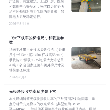
广泛用于商业建筑、工业厂房、医院
和数据中心等场所，凭借自身优势满
足不同领域对电力供应的高要求，保
障电力系统稳定运行。
2026年8月4日
13米平板车的标准尺寸和载重参
数
13米平板车主要技术参数包括: a)外形
尺寸:长13m×宽2.45m,栏板高55cm b)
承载能力:标载30-35吨,最大允许总重
49吨 c)符合国家道路车辆外廓尺寸及
轴荷限值标准
2026年8月4日
光模块接收功率多少是正常
本文详细解答光模块接收功率的正常范围及影响因素，重
点分析千兆光模块的收光标准（典型值为-3dBm
至-24dBm），并提供不同速率光模块的参考值表格。同时