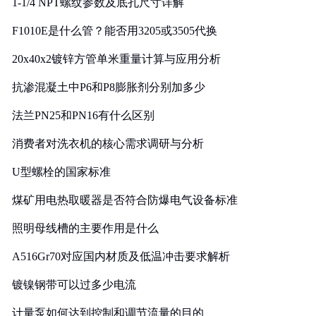
1-1/4 NPT螺纹参数及底孔尺寸详解
F1010E是什么管？能否用3205或3505代换
20x40x2镀锌方管单米重量计算与应用分析
抗渗混凝土中P6和P8膨胀剂分别加多少
法兰PN25和PN16有什么区别
消费者对洗衣机的核心需求调研与分析
U型螺栓的国家标准
煤矿用电热取暖器是否符合防爆电气设备标准
照明母线槽的主要作用是什么
A516Gr70对应国内材质及低温冲击要求解析
镀镍钢带可以过多少电流
计量泵如何达到控制和调节流量的目的