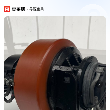
寻源宝典
‹
›