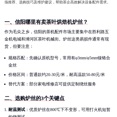
场推荐、选购技巧及维护建议，帮助茶企高效解决设备配件需求。
一、信阳哪里有卖茶叶烘焙机炉丝？
作为毛尖之乡，信阳的茶机配件市场主要集中在胜利路五
金机电城和浉河区茶叶机械街。炉丝这类易损件通常有现
货，但要注意：
规格匹配：先确认原机型号，常用有φ3mm/φ5mm镍铬合
金丝
价格区间：普通款约20-30元/米，耐高温款50-80元/米
替代方案：部分家电维修店可提供定制绕丝服务
二、选购炉丝的3个关键点
耐温测试
：优质炉丝在800℃下不变形，可用打火机短暂
灼烧测试