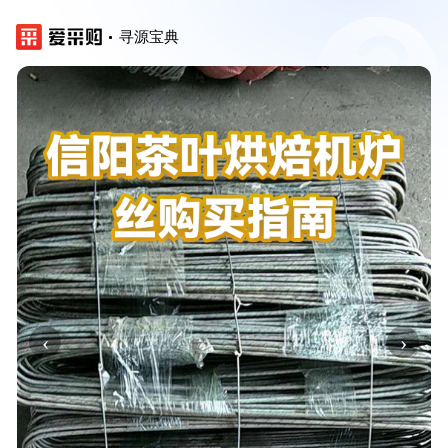
寻源宝典
‹
›