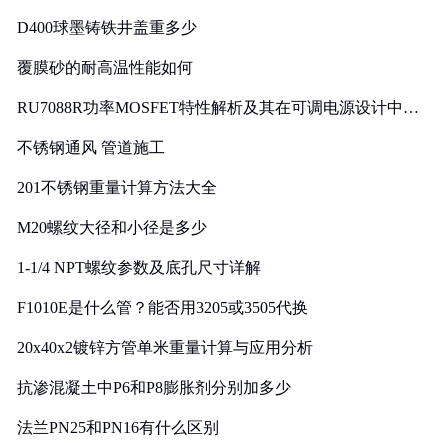
D400球墨铸铁井盖重多少
覆膜砂的耐高温性能如何
RU7088R功率MOSFET特性解析及其在可调电源设计中的
实践
不锈钢通风 管道施工
201不锈钢重量计算方法大全
M20螺纹大径和小径是多少
1-1/4 NPT螺纹参数及底孔尺寸详解
F1010E是什么管？能否用3205或3505代换
20x40x2镀锌方管单米重量计算与应用分析
抗渗混凝土中P6和P8膨胀剂分别加多少
法兰PN25和PN16有什么区别