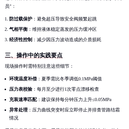
员"：
防过载保护
：避免超压导致安全阀频繁起跳
气相平衡
：维持液体稳定蒸发的压力缓冲区
经济性控制
：减少因压力波动造成的介质损耗
三、操作中的实践要点
现场操作时需特别注意这些细节：
环境温度补偿
：夏季需比冬季调低0.1MPa阈值
压力表校验
：每月至少进行1次零点漂移检查
充装速率匹配
：建议保持每分钟压力上升≤0.05MPa
异常处理
：压力曲线突变时应立即停止并排查管路结霜
情况