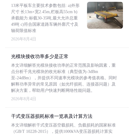
13米平板车主要技术参数包括: a)外形
尺寸:长13m×宽2.45m,栏板高55cm b)
承载能力:标载30-35吨,最大允许总重
49吨 c)符合国家道路车辆外廓尺寸及
轴荷限值标准
2026年8月4日
光模块接收功率多少是正常
本文详细解答光模块接收功率的正常范围及影响因素，重
点分析千兆光模块的收光标准（典型值为-3dBm
至-24dBm），并提供不同速率光模块的参考值表格。同时
解释功率异常的常见原因（如光纤损耗、连接器问题）及
解决方案，帮助用户快速判断网络性能问题。
2026年8月4日
干式变压器损耗标准一览表及计算方法
本文详细解析干式变压器空载损耗、负载损耗的国家标准
（GB/T 10228-2015），提供1000kVA变压器损耗计算实