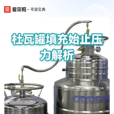
寻源宝典
‹
›