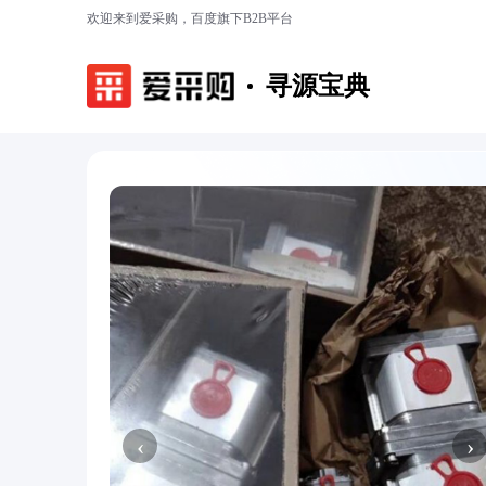
欢迎来到爱采购，百度旗下B2B平台
寻源宝典
‹
›