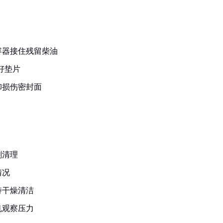
容器接住残留柴油
好垫片
卸损伤密封面
刷清理
情况
持干燥清洁
机观察压力