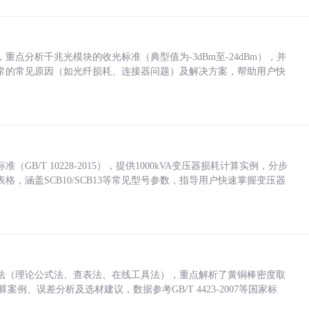
点分析千兆光模块的收光标准（典型值为-3dBm至-24dBm），并
常的常见原因（如光纤损耗、连接器问题）及解决方案，帮助用户快
/T 10228-2015），提供1000kVA变压器损耗计算实例，分步
，涵盖SCB10/SCB13等常见型号参数，指导用户快速掌握变压器
法（理论公式法、查表法、在线工具法），重点解析了黄铜棒密度取
计算案例、误差分析及选材建议，数据参考GB/T 4423-2007等国家标