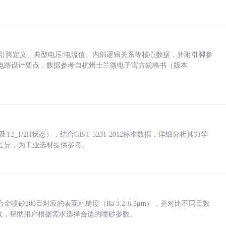
括各引脚定义、典型电压/电流值、内部逻辑关系等核心数据，并附引脚参
电路设计要点，数据参考自杭州士兰微电子官方规格书（版本
_1/2H状态），结合GB/T 5231-2012标准数据，详细分析其力学
差异，为工业选材提供参考。
砂200目对应的表面粗糙度（Ra 3.2-6.3μm），并对比不同目数
业实践，帮助用户根据需求选择合适的喷砂参数。