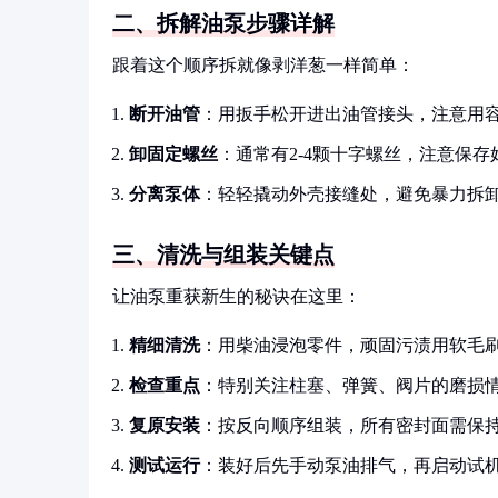
二、拆解油泵步骤详解
跟着这个顺序拆就像剥洋葱一样简单：
断开油管
：用扳手松开进出油管接头，注意用
卸固定螺丝
：通常有2-4颗十字螺丝，注意保存
分离泵体
：轻轻撬动外壳接缝处，避免暴力拆
三、清洗与组装关键点
让油泵重获新生的秘诀在这里：
精细清洗
：用柴油浸泡零件，顽固污渍用软毛
检查重点
：特别关注柱塞、弹簧、阀片的磨损
复原安装
：按反向顺序组装，所有密封面需保
测试运行
：装好后先手动泵油排气，再启动试