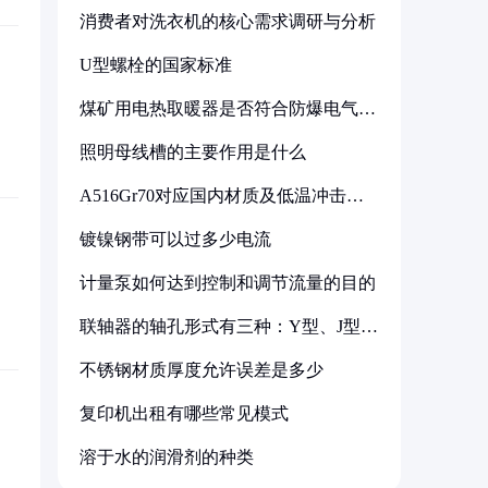
消费者对洗衣机的核心需求调研与分析
U型螺栓的国家标准
煤矿用电热取暖器是否符合防爆电气设
备标准
照明母线槽的主要作用是什么
A516Gr70对应国内材质及低温冲击要
求解析
镀镍钢带可以过多少电流
计量泵如何达到控制和调节流量的目的
联轴器的轴孔形式有三种：Y型、J型、
Z型
不锈钢材质厚度允许误差是多少
复印机出租有哪些常见模式
溶于水的润滑剂的种类