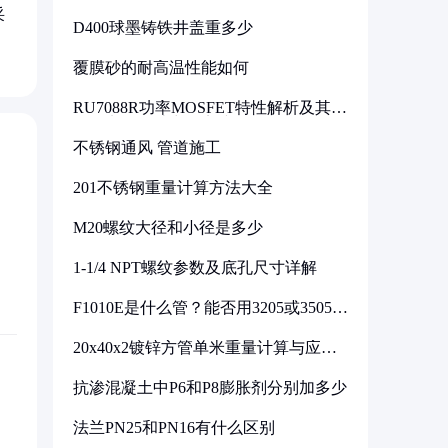
采
D400球墨铸铁井盖重多少
覆膜砂的耐高温性能如何
RU7088R功率MOSFET特性解析及其在
可调电源设计中的实践
不锈钢通风 管道施工
201不锈钢重量计算方法大全
M20螺纹大径和小径是多少
1-1/4 NPT螺纹参数及底孔尺寸详解
F1010E是什么管？能否用3205或3505代
换
20x40x2镀锌方管单米重量计算与应用
分析
抗渗混凝土中P6和P8膨胀剂分别加多少
法兰PN25和PN16有什么区别