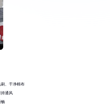
毛刷、干净棉布
保持通风
通畅