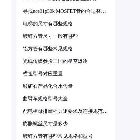
寻找nce01p30k MOSFET管的合适替代
型号
电梯的尺寸有哪些规格
镀锌方管尺寸一般有哪些
铝方管有哪些常见规格
光线传媒参投三国的星空爆冷
横担型号对应重量
锰矿石产品化合水含量
曲臂车规格型号大全
配电柜母排螺栓力矩要求及连接规范详
解
膨胀螺丝尺寸是多少
镀锌方管有哪些常见规格和型号