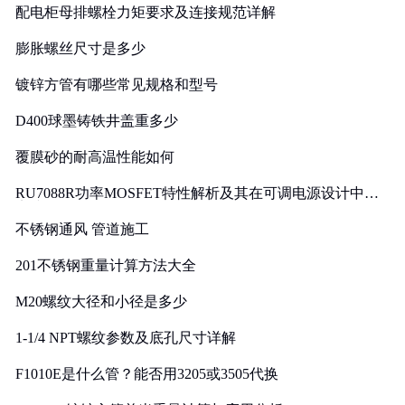
配电柜母排螺栓力矩要求及连接规范详解
膨胀螺丝尺寸是多少
镀锌方管有哪些常见规格和型号
D400球墨铸铁井盖重多少
覆膜砂的耐高温性能如何
RU7088R功率MOSFET特性解析及其在可调电源设计中的
实践
不锈钢通风 管道施工
201不锈钢重量计算方法大全
M20螺纹大径和小径是多少
1-1/4 NPT螺纹参数及底孔尺寸详解
F1010E是什么管？能否用3205或3505代换