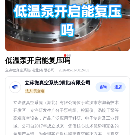
低温泵开启能复压吗
立谛微真空系统(湖北)有限公司
·
2026-05-16 00:24:05
立谛微真空系统(湖北)有限公司
咨询
进店
法人:黄金道
立谛微真空系统（湖北）有限公司位于武汉市东湖新技术
开发区，专注研发生产分子泵机组、检漏仪、涡旋干泵等
高端真空设备，产品广泛应用于科研、电子制造及工业领
域。公司自2017年成立以来，凭借核心技术优势和完备的
泵阀产品链，为全球客户提供精密真空解决方案，是真空