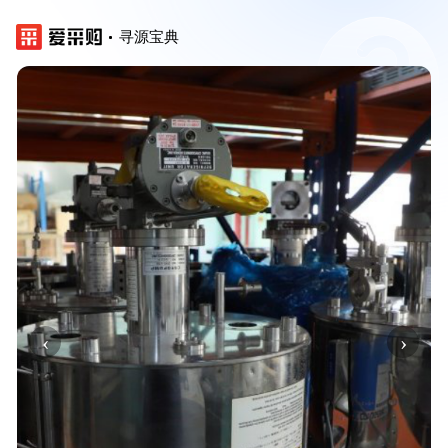
寻源宝典
‹
›