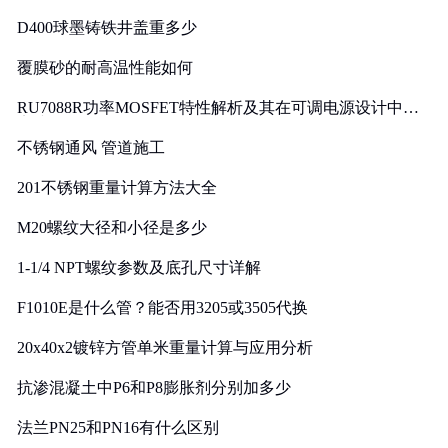
D400球墨铸铁井盖重多少
覆膜砂的耐高温性能如何
RU7088R功率MOSFET特性解析及其在可调电源设计中的
实践
不锈钢通风 管道施工
201不锈钢重量计算方法大全
M20螺纹大径和小径是多少
1-1/4 NPT螺纹参数及底孔尺寸详解
F1010E是什么管？能否用3205或3505代换
20x40x2镀锌方管单米重量计算与应用分析
抗渗混凝土中P6和P8膨胀剂分别加多少
法兰PN25和PN16有什么区别