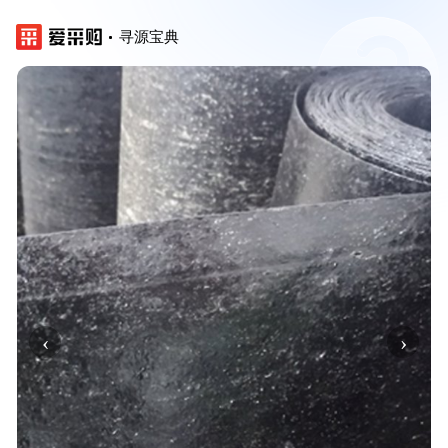
寻源宝典
‹
›