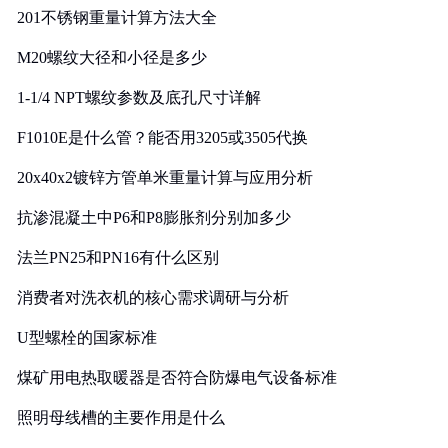
201不锈钢重量计算方法大全
M20螺纹大径和小径是多少
1-1/4 NPT螺纹参数及底孔尺寸详解
F1010E是什么管？能否用3205或3505代换
20x40x2镀锌方管单米重量计算与应用分析
抗渗混凝土中P6和P8膨胀剂分别加多少
法兰PN25和PN16有什么区别
消费者对洗衣机的核心需求调研与分析
U型螺栓的国家标准
煤矿用电热取暖器是否符合防爆电气设备标准
照明母线槽的主要作用是什么