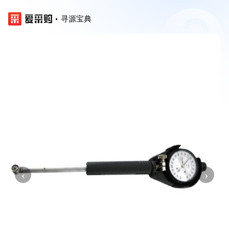
寻源宝典
‹
›