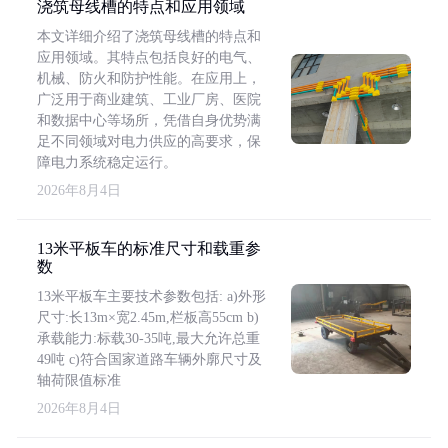
浇筑母线槽的特点和应用领域
本文详细介绍了浇筑母线槽的特点和
应用领域。其特点包括良好的电气、
机械、防火和防护性能。在应用上，
广泛用于商业建筑、工业厂房、医院
和数据中心等场所，凭借自身优势满
足不同领域对电力供应的高要求，保
障电力系统稳定运行。
2026年8月4日
13米平板车的标准尺寸和载重参
数
13米平板车主要技术参数包括: a)外形
尺寸:长13m×宽2.45m,栏板高55cm b)
承载能力:标载30-35吨,最大允许总重
49吨 c)符合国家道路车辆外廓尺寸及
轴荷限值标准
2026年8月4日