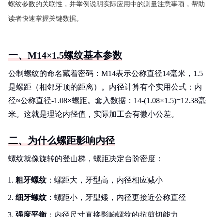
螺纹参数的关联性，并举例说明实际应用中的测量注意事项，帮助
读者快速掌握关键数据。
一、M14×1.5螺纹基本参数
公制螺纹的命名藏着密码：M14表示公称直径14毫米，1.5
是螺距（相邻牙顶的距离）。内径计算有个实用公式：内
径≈公称直径-1.08×螺距。套入数据：14-(1.08×1.5)=12.38毫
米。这就是理论内径值，实际加工会有微小公差。
二、为什么螺距影响内径
螺纹就像旋转的登山梯，螺距决定台阶密度：
粗牙螺纹
：螺距大，牙型高，内径相应减小
细牙螺纹
：螺距小，牙型矮，内径更接近公称直径
强度平衡
：内径尺寸直接影响螺纹的抗剪切能力