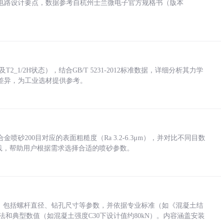
电路设计要点，数据参考自杭州士兰微电子官方规格书（版本
_1/2H状态），结合GB/T 5231-2012标准数据，详细分析其力学
差异，为工业选材提供参考。
砂200目对应的表面粗糙度（Ra 3.2-6.3μm），并对比不同目数
业实践，帮助用户根据需求选择合适的喷砂参数。
力，包括螺杆直径、钻孔尺寸等参数，并依据专业标准（如《混凝土结
方法和典型数值（如混凝土强度C30下设计值约80kN）。内容涵盖安装