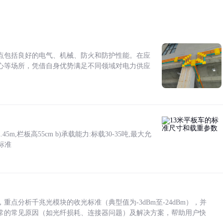
点包括良好的电气、机械、防火和防护性能。在应
心等场所，凭借自身优势满足不同领域对电力供应
5m,栏板高55cm b)承载能力:标载30-35吨,最大允
标准
点分析千兆光模块的收光标准（典型值为-3dBm至-24dBm），并
常的常见原因（如光纤损耗、连接器问题）及解决方案，帮助用户快