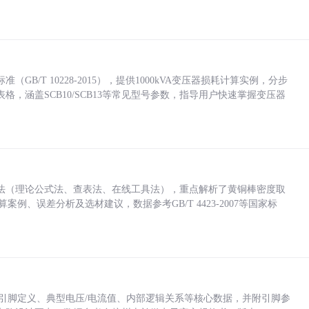
/T 10228-2015），提供1000kVA变压器损耗计算实例，分步
，涵盖SCB10/SCB13等常见型号参数，指导用户快速掌握变压器
法（理论公式法、查表法、在线工具法），重点解析了黄铜棒密度取
计算案例、误差分析及选材建议，数据参考GB/T 4423-2007等国家标
括各引脚定义、典型电压/电流值、内部逻辑关系等核心数据，并附引脚参