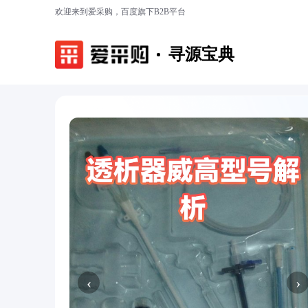
欢迎来到爱采购，百度旗下B2B平台
寻源宝典
‹
›