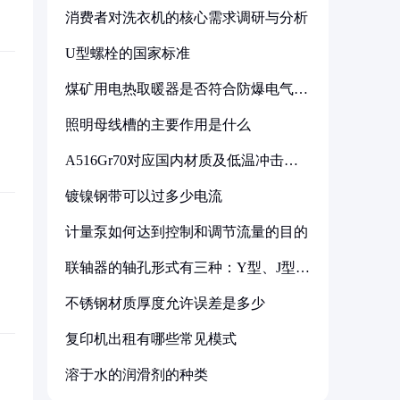
消费者对洗衣机的核心需求调研与分析
U型螺栓的国家标准
煤矿用电热取暖器是否符合防爆电气设
备标准
照明母线槽的主要作用是什么
A516Gr70对应国内材质及低温冲击要
求解析
镀镍钢带可以过多少电流
计量泵如何达到控制和调节流量的目的
联轴器的轴孔形式有三种：Y型、J型、
Z型
不锈钢材质厚度允许误差是多少
复印机出租有哪些常见模式
溶于水的润滑剂的种类