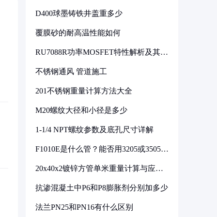
D400球墨铸铁井盖重多少
覆膜砂的耐高温性能如何
RU7088R功率MOSFET特性解析及其在
可调电源设计中的实践
不锈钢通风 管道施工
201不锈钢重量计算方法大全
M20螺纹大径和小径是多少
1-1/4 NPT螺纹参数及底孔尺寸详解
F1010E是什么管？能否用3205或3505代
换
20x40x2镀锌方管单米重量计算与应用
分析
抗渗混凝土中P6和P8膨胀剂分别加多少
法兰PN25和PN16有什么区别