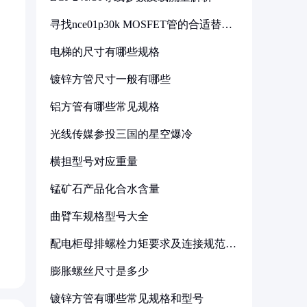
寻找nce01p30k MOSFET管的合适替代
型号
电梯的尺寸有哪些规格
镀锌方管尺寸一般有哪些
铝方管有哪些常见规格
光线传媒参投三国的星空爆冷
横担型号对应重量
锰矿石产品化合水含量
曲臂车规格型号大全
配电柜母排螺栓力矩要求及连接规范详
解
膨胀螺丝尺寸是多少
镀锌方管有哪些常见规格和型号