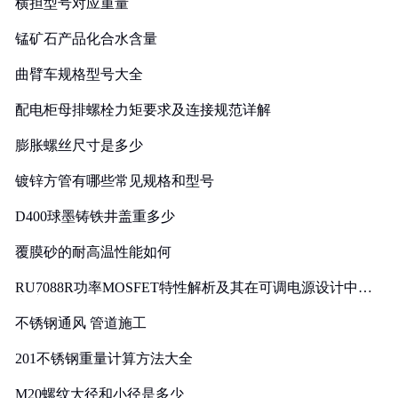
横担型号对应重量
锰矿石产品化合水含量
曲臂车规格型号大全
配电柜母排螺栓力矩要求及连接规范详解
膨胀螺丝尺寸是多少
镀锌方管有哪些常见规格和型号
D400球墨铸铁井盖重多少
覆膜砂的耐高温性能如何
RU7088R功率MOSFET特性解析及其在可调电源设计中的
实践
不锈钢通风 管道施工
201不锈钢重量计算方法大全
M20螺纹大径和小径是多少