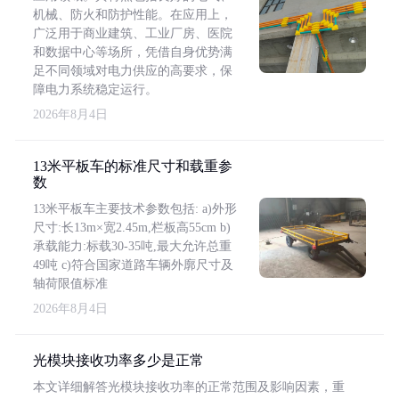
机械、防火和防护性能。在应用上，
广泛用于商业建筑、工业厂房、医院
和数据中心等场所，凭借自身优势满
足不同领域对电力供应的高要求，保
障电力系统稳定运行。
2026年8月4日
13米平板车的标准尺寸和载重参
数
13米平板车主要技术参数包括: a)外形
尺寸:长13m×宽2.45m,栏板高55cm b)
承载能力:标载30-35吨,最大允许总重
49吨 c)符合国家道路车辆外廓尺寸及
轴荷限值标准
2026年8月4日
光模块接收功率多少是正常
本文详细解答光模块接收功率的正常范围及影响因素，重