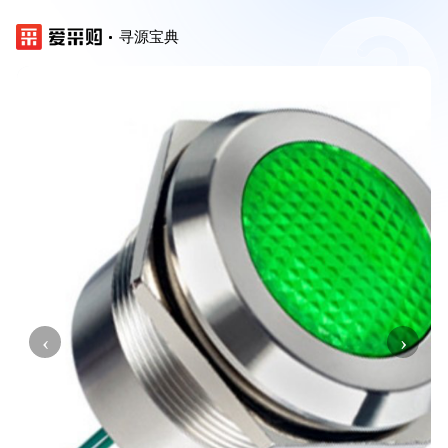
寻源宝典
‹
›