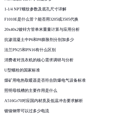
1-1/4 NPT螺纹参数及底孔尺寸详解
F1010E是什么管？能否用3205或3505代换
20x40x2镀锌方管单米重量计算与应用分析
抗渗混凝土中P6和P8膨胀剂分别加多少
法兰PN25和PN16有什么区别
消费者对洗衣机的核心需求调研与分析
U型螺栓的国家标准
煤矿用电热取暖器是否符合防爆电气设备标准
照明母线槽的主要作用是什么
A516Gr70对应国内材质及低温冲击要求解析
镀镍钢带可以过多少电流