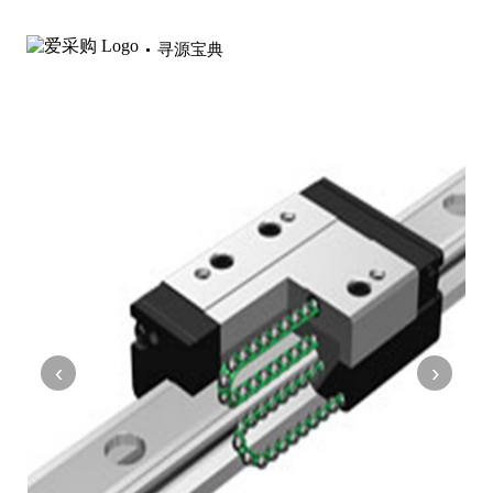
寻源宝典
‹
›