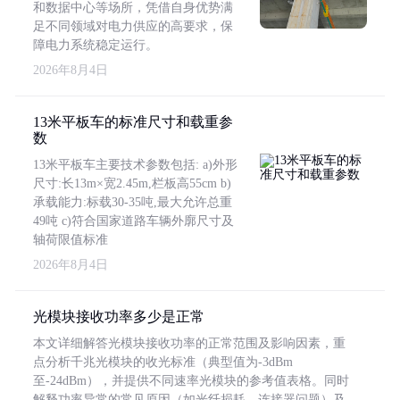
和数据中心等场所，凭借自身优势满
足不同领域对电力供应的高要求，保
障电力系统稳定运行。
2026年8月4日
13米平板车的标准尺寸和载重参
数
13米平板车主要技术参数包括: a)外形
尺寸:长13m×宽2.45m,栏板高55cm b)
承载能力:标载30-35吨,最大允许总重
49吨 c)符合国家道路车辆外廓尺寸及
轴荷限值标准
2026年8月4日
光模块接收功率多少是正常
本文详细解答光模块接收功率的正常范围及影响因素，重
点分析千兆光模块的收光标准（典型值为-3dBm
至-24dBm），并提供不同速率光模块的参考值表格。同时
解释功率异常的常见原因（如光纤损耗、连接器问题）及