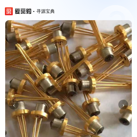
寻源宝典
‹
›