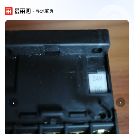
寻源宝典
‹
›