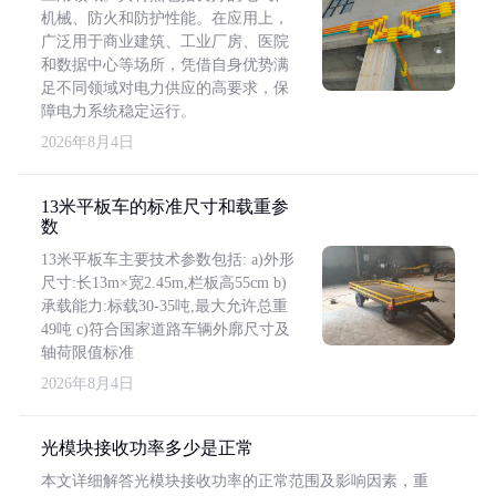
机械、防火和防护性能。在应用上，
广泛用于商业建筑、工业厂房、医院
和数据中心等场所，凭借自身优势满
足不同领域对电力供应的高要求，保
障电力系统稳定运行。
2026年8月4日
13米平板车的标准尺寸和载重参
数
13米平板车主要技术参数包括: a)外形
尺寸:长13m×宽2.45m,栏板高55cm b)
承载能力:标载30-35吨,最大允许总重
49吨 c)符合国家道路车辆外廓尺寸及
轴荷限值标准
2026年8月4日
光模块接收功率多少是正常
本文详细解答光模块接收功率的正常范围及影响因素，重