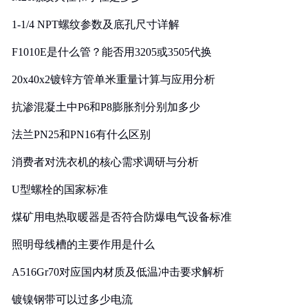
1-1/4 NPT螺纹参数及底孔尺寸详解
F1010E是什么管？能否用3205或3505代换
20x40x2镀锌方管单米重量计算与应用分析
抗渗混凝土中P6和P8膨胀剂分别加多少
法兰PN25和PN16有什么区别
消费者对洗衣机的核心需求调研与分析
U型螺栓的国家标准
煤矿用电热取暖器是否符合防爆电气设备标准
照明母线槽的主要作用是什么
A516Gr70对应国内材质及低温冲击要求解析
镀镍钢带可以过多少电流