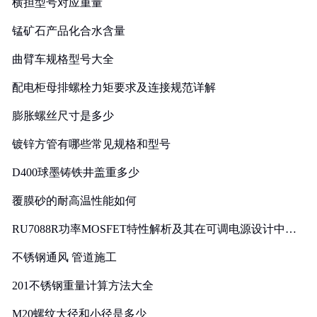
横担型号对应重量
锰矿石产品化合水含量
曲臂车规格型号大全
配电柜母排螺栓力矩要求及连接规范详解
膨胀螺丝尺寸是多少
镀锌方管有哪些常见规格和型号
D400球墨铸铁井盖重多少
覆膜砂的耐高温性能如何
RU7088R功率MOSFET特性解析及其在可调电源设计中的
实践
不锈钢通风 管道施工
201不锈钢重量计算方法大全
M20螺纹大径和小径是多少