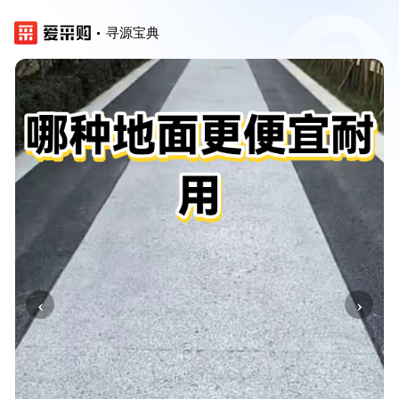
寻源宝典
‹
›