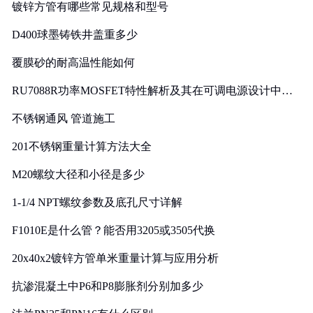
镀锌方管有哪些常见规格和型号
D400球墨铸铁井盖重多少
覆膜砂的耐高温性能如何
RU7088R功率MOSFET特性解析及其在可调电源设计中的
实践
不锈钢通风 管道施工
201不锈钢重量计算方法大全
M20螺纹大径和小径是多少
1-1/4 NPT螺纹参数及底孔尺寸详解
F1010E是什么管？能否用3205或3505代换
20x40x2镀锌方管单米重量计算与应用分析
抗渗混凝土中P6和P8膨胀剂分别加多少