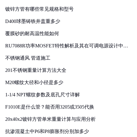
镀锌方管有哪些常见规格和型号
D400球墨铸铁井盖重多少
覆膜砂的耐高温性能如何
RU7088R功率MOSFET特性解析及其在可调电源设计中的
实践
不锈钢通风 管道施工
201不锈钢重量计算方法大全
M20螺纹大径和小径是多少
1-1/4 NPT螺纹参数及底孔尺寸详解
F1010E是什么管？能否用3205或3505代换
20x40x2镀锌方管单米重量计算与应用分析
抗渗混凝土中P6和P8膨胀剂分别加多少