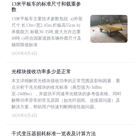
13米平板车的标准尺寸和载重参
数
13米平板车主要技术参数包括: a)外形
尺寸:长13m×宽2.45m,栏板高55cm b)
承载能力:标载30-35吨,最大允许总重
49吨 c)符合国家道路车辆外廓尺寸及
轴荷限值标准
2026年8月4日
光模块接收功率多少是正常
本文详细解答光模块接收功率的正常范围及影响因素，重
点分析千兆光模块的收光标准（典型值为-3dBm
至-24dBm），并提供不同速率光模块的参考值表格。同时
解释功率异常的常见原因（如光纤损耗、连接器问题）及
解决方案，帮助用户快速判断网络性能问题。
2026年8月4日
干式变压器损耗标准一览表及计算方法