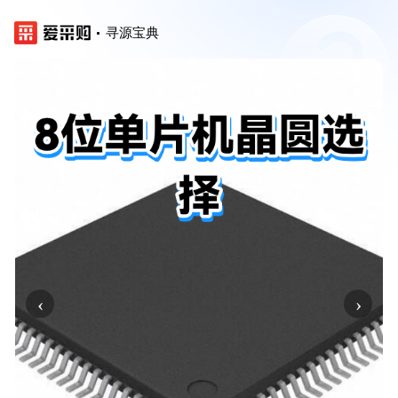
寻源宝典
‹
›