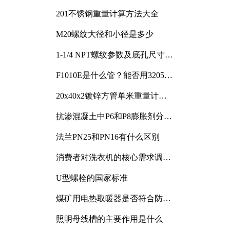
201不锈钢重量计算方法大全
M20螺纹大径和小径是多少
1-1/4 NPT螺纹参数及底孔尺寸详
解
F1010E是什么管？能否用3205或
3505代换
20x40x2镀锌方管单米重量计算
与应用分析
抗渗混凝土中P6和P8膨胀剂分别
加多少
法兰PN25和PN16有什么区别
消费者对洗衣机的核心需求调研
与分析
U型螺栓的国家标准
煤矿用电热取暖器是否符合防爆
电气设备标准
照明母线槽的主要作用是什么