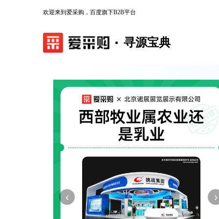
欢迎来到爱采购，百度旗下B2B平台
寻源宝典
‹
›