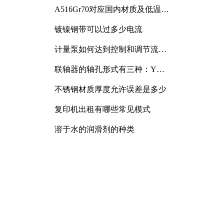
A516Gr70对应国内材质及低温冲
击要求解析
镀镍钢带可以过多少电流
计量泵如何达到控制和调节流量
的目的
联轴器的轴孔形式有三种：Y
型、J型、Z型
不锈钢材质厚度允许误差是多少
复印机出租有哪些常见模式
溶于水的润滑剂的种类