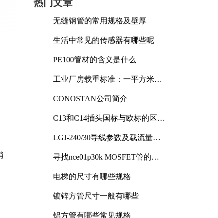
热门文章
无缝钢管的常用规格及壁厚
生活中常见的传感器有哪些呢
PE100管材的含义是什么
工业厂房载重标准：一平方米能
承受多少公斤
CONOSTAN公司简介
C13和C14插头国标与欧标的区别
及其标准解析
LGJ-240/30导线参数及载流量解
析
销
寻找nce01p30k MOSFET管的合
适替代型号
电梯的尺寸有哪些规格
镀锌方管尺寸一般有哪些
铝方管有哪些常见规格