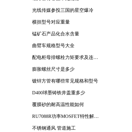
光线传媒参投三国的星空爆冷
横担型号对应重量
锰矿石产品化合水含量
曲臂车规格型号大全
配电柜母排螺栓力矩要求及连接
规范详解
，
膨胀螺丝尺寸是多少
镀锌方管有哪些常见规格和型号
D400球墨铸铁井盖重多少
覆膜砂的耐高温性能如何
RU7088R功率MOSFET特性解析
及其在可调电源设计中的实践
不锈钢通风 管道施工