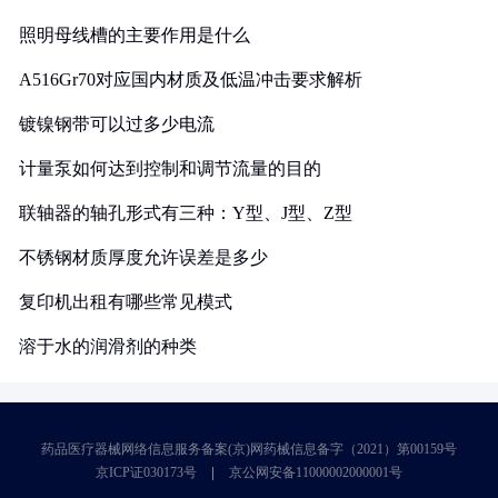
照明母线槽的主要作用是什么
A516Gr70对应国内材质及低温冲击要求解析
镀镍钢带可以过多少电流
计量泵如何达到控制和调节流量的目的
联轴器的轴孔形式有三种：Y型、J型、Z型
不锈钢材质厚度允许误差是多少
复印机出租有哪些常见模式
溶于水的润滑剂的种类
药品医疗器械网络信息服务备案(京)网药械信息备字（2021）第00159号
京ICP证030173号
京公网安备11000002000001号