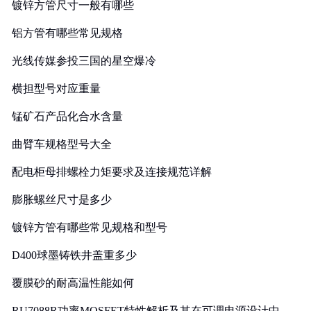
镀锌方管尺寸一般有哪些
铝方管有哪些常见规格
光线传媒参投三国的星空爆冷
横担型号对应重量
锰矿石产品化合水含量
曲臂车规格型号大全
配电柜母排螺栓力矩要求及连接规范详解
膨胀螺丝尺寸是多少
镀锌方管有哪些常见规格和型号
D400球墨铸铁井盖重多少
覆膜砂的耐高温性能如何
RU7088R功率MOSFET特性解析及其在可调电源设计中的