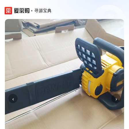
寻源宝典
‹
›