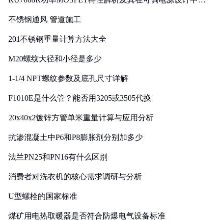
实践
不锈钢通风 管道施工
201不锈钢重量计算方法大全
M20螺纹大径和小径是多少
1-1/4 NPT螺纹参数及底孔尺寸详解
F1010E是什么管？能否用3205或3505代换
20x40x2镀锌方管单米重量计算与应用分析
抗渗混凝土中P6和P8膨胀剂分别加多少
法兰PN25和PN16有什么区别
消费者对洗衣机的核心需求调研与分析
U型螺栓的国家标准
煤矿用电热取暖器是否符合防爆电气设备标准