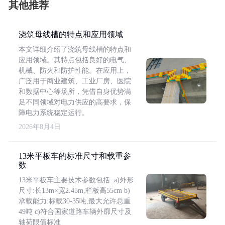
其他推荐
浇筑母线槽的特点和应用领域
本文详细介绍了浇筑母线槽的特点和
应用领域。其特点包括良好的电气、
机械、防火和防护性能。在应用上，
广泛用于商业建筑、工业厂房、医院
和数据中心等场所，凭借自身优势满
足不同领域对电力供应的高要求，保
障电力系统稳定运行。
2026年8月4日
13米平板车的标准尺寸和载重参
数
13米平板车主要技术参数包括: a)外形
尺寸:长13m×宽2.45m,栏板高55cm b)
承载能力:标载30-35吨,最大允许总重
49吨 c)符合国家道路车辆外廓尺寸及
轴荷限值标准