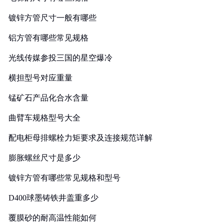
镀锌方管尺寸一般有哪些
铝方管有哪些常见规格
光线传媒参投三国的星空爆冷
横担型号对应重量
锰矿石产品化合水含量
曲臂车规格型号大全
配电柜母排螺栓力矩要求及连接规范详解
膨胀螺丝尺寸是多少
镀锌方管有哪些常见规格和型号
D400球墨铸铁井盖重多少
覆膜砂的耐高温性能如何