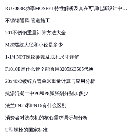
RU7088R功率MOSFET特性解析及其在可调电源设计中的
实践
不锈钢通风 管道施工
201不锈钢重量计算方法大全
M20螺纹大径和小径是多少
1-1/4 NPT螺纹参数及底孔尺寸详解
F1010E是什么管？能否用3205或3505代换
20x40x2镀锌方管单米重量计算与应用分析
抗渗混凝土中P6和P8膨胀剂分别加多少
法兰PN25和PN16有什么区别
消费者对洗衣机的核心需求调研与分析
U型螺栓的国家标准