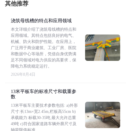
其他推荐
浇筑母线槽的特点和应用领域
本文详细介绍了浇筑母线槽的特点和
应用领域。其特点包括良好的电气、
机械、防火和防护性能。在应用上，
广泛用于商业建筑、工业厂房、医院
和数据中心等场所，凭借自身优势满
足不同领域对电力供应的高要求，保
障电力系统稳定运行。
2026年8月4日
13米平板车的标准尺寸和载重参
数
13米平板车主要技术参数包括: a)外形
尺寸:长13m×宽2.45m,栏板高55cm b)
承载能力:标载30-35吨,最大允许总重
49吨 c)符合国家道路车辆外廓尺寸及
轴荷限值标准