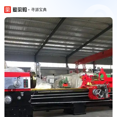
寻源宝典
‹
›