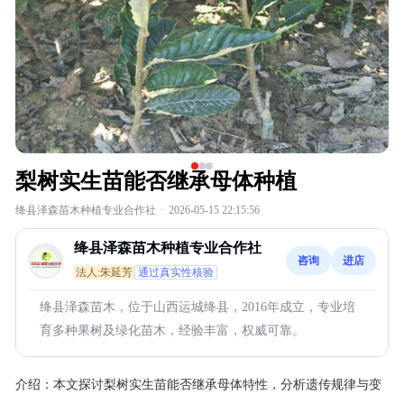
梨树实生苗能否继承母体种植
绛县泽森苗木种植专业合作社
·
2026-05-15 22:15:56
绛县泽森苗木种植专业合作社
咨询
进店
法人:朱延芳
通过真实性核验
绛县泽森苗木，位于山西运城绛县，2016年成立，专业培
育多种果树及绿化苗木，经验丰富，权威可靠。
介绍：
本文探讨梨树实生苗能否继承母体特性，分析遗传规律与变