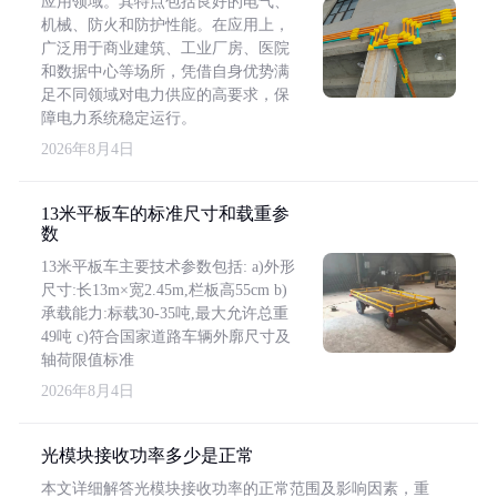
应用领域。其特点包括良好的电气、
机械、防火和防护性能。在应用上，
广泛用于商业建筑、工业厂房、医院
和数据中心等场所，凭借自身优势满
足不同领域对电力供应的高要求，保
障电力系统稳定运行。
2026年8月4日
13米平板车的标准尺寸和载重参
数
13米平板车主要技术参数包括: a)外形
尺寸:长13m×宽2.45m,栏板高55cm b)
承载能力:标载30-35吨,最大允许总重
49吨 c)符合国家道路车辆外廓尺寸及
轴荷限值标准
2026年8月4日
光模块接收功率多少是正常
本文详细解答光模块接收功率的正常范围及影响因素，重