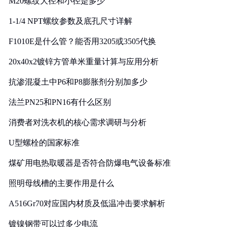
M20螺纹大径和小径是多少
1-1/4 NPT螺纹参数及底孔尺寸详解
F1010E是什么管？能否用3205或3505代换
20x40x2镀锌方管单米重量计算与应用分析
抗渗混凝土中P6和P8膨胀剂分别加多少
法兰PN25和PN16有什么区别
消费者对洗衣机的核心需求调研与分析
U型螺栓的国家标准
煤矿用电热取暖器是否符合防爆电气设备标准
照明母线槽的主要作用是什么
A516Gr70对应国内材质及低温冲击要求解析
镀镍钢带可以过多少电流