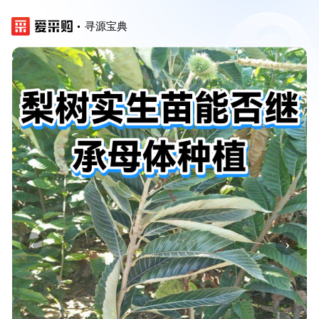
寻源宝典
‹
›