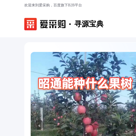
欢迎来到爱采购，百度旗下B2B平台
寻源宝典
‹
›