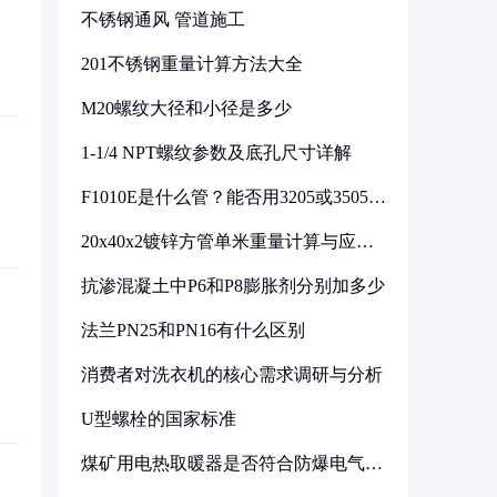
不锈钢通风 管道施工
201不锈钢重量计算方法大全
M20螺纹大径和小径是多少
1-1/4 NPT螺纹参数及底孔尺寸详解
F1010E是什么管？能否用3205或3505代
换
20x40x2镀锌方管单米重量计算与应用
分析
抗渗混凝土中P6和P8膨胀剂分别加多少
法兰PN25和PN16有什么区别
消费者对洗衣机的核心需求调研与分析
U型螺栓的国家标准
煤矿用电热取暖器是否符合防爆电气设
备标准