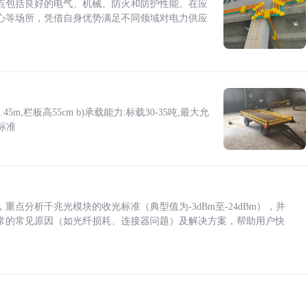
点包括良好的电气、机械、防火和防护性能。在应
心等场所，凭借自身优势满足不同领域对电力供应
5m,栏板高55cm b)承载能力:标载30-35吨,最大允
标准
点分析千兆光模块的收光标准（典型值为-3dBm至-24dBm），并
常的常见原因（如光纤损耗、连接器问题）及解决方案，帮助用户快