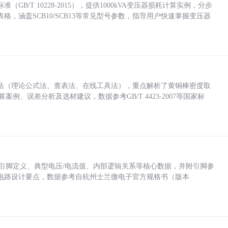
/T 10228-2015），提供1000kVA变压器损耗计算实例，分步
，涵盖SCB10/SCB13等常见型号参数，指导用户快速掌握变压器
法（理论公式法、查表法、在线工具法），重点解析了黄铜棒密度取
计算案例、误差分析及选材建议，数据参考GB/T 4423-2007等国家标
括各引脚定义、典型电压/电流值、内部逻辑关系等核心数据，并附引脚参
电路设计要点，数据参考自杭州士兰微电子官方规格书（版本