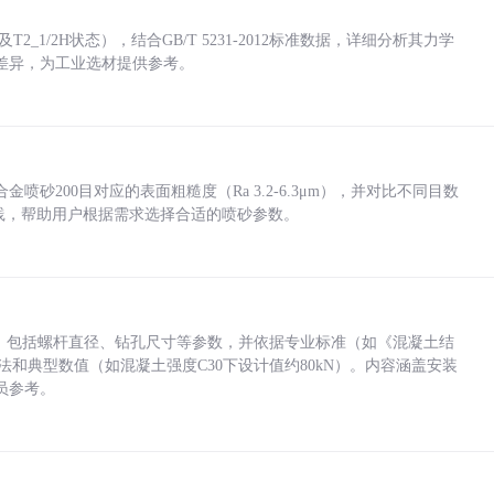
_1/2H状态），结合GB/T 5231-2012标准数据，详细分析其力学
差异，为工业选材提供参考。
砂200目对应的表面粗糙度（Ra 3.2-6.3μm），并对比不同目数
业实践，帮助用户根据需求选择合适的喷砂参数。
力，包括螺杆直径、钻孔尺寸等参数，并依据专业标准（如《混凝土结
方法和典型数值（如混凝土强度C30下设计值约80kN）。内容涵盖安装
员参考。