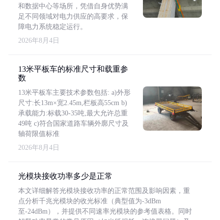
和数据中心等场所，凭借自身优势满
足不同领域对电力供应的高要求，保
障电力系统稳定运行。
2026年8月4日
13米平板车的标准尺寸和载重参
数
13米平板车主要技术参数包括: a)外形
尺寸:长13m×宽2.45m,栏板高55cm b)
承载能力:标载30-35吨,最大允许总重
49吨 c)符合国家道路车辆外廓尺寸及
轴荷限值标准
2026年8月4日
光模块接收功率多少是正常
本文详细解答光模块接收功率的正常范围及影响因素，重
点分析千兆光模块的收光标准（典型值为-3dBm
至-24dBm），并提供不同速率光模块的参考值表格。同时