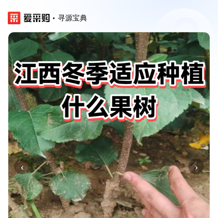
寻源宝典
‹
›