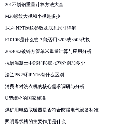
201不锈钢重量计算方法大全
M20螺纹大径和小径是多少
1-1/4 NPT螺纹参数及底孔尺寸详解
F1010E是什么管？能否用3205或3505代换
20x40x2镀锌方管单米重量计算与应用分析
抗渗混凝土中P6和P8膨胀剂分别加多少
法兰PN25和PN16有什么区别
消费者对洗衣机的核心需求调研与分析
U型螺栓的国家标准
煤矿用电热取暖器是否符合防爆电气设备标准
照明母线槽的主要作用是什么