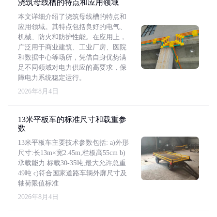
浇筑母线槽的特点和应用领域
本文详细介绍了浇筑母线槽的特点和
应用领域。其特点包括良好的电气、
机械、防火和防护性能。在应用上，
广泛用于商业建筑、工业厂房、医院
和数据中心等场所，凭借自身优势满
足不同领域对电力供应的高要求，保
障电力系统稳定运行。
2026年8月4日
13米平板车的标准尺寸和载重参
数
13米平板车主要技术参数包括: a)外形
尺寸:长13m×宽2.45m,栏板高55cm b)
承载能力:标载30-35吨,最大允许总重
49吨 c)符合国家道路车辆外廓尺寸及
轴荷限值标准
2026年8月4日