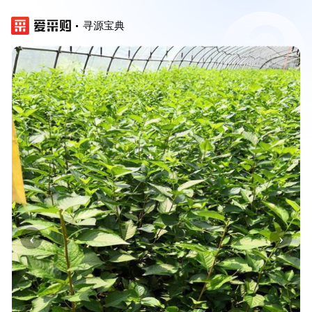
寻源宝典
‹
›