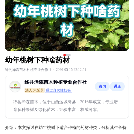
幼年桃树下种啥药材
绛县泽森苗木种植专业合作社
·
2026-05-15 22:12:51
绛县泽森苗木种植专业合作社
咨询
进店
法人:朱延芳
通过真实性核验
绛县泽森苗木，位于山西运城绛县，2016年成立，专业培
育多种果树及绿化苗木，经验丰富，权威可靠。
介绍：
本文探讨在幼年桃树下适合种植的药材种类，分析其生长特