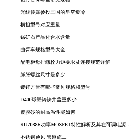
光线传媒参投三国的星空爆冷
横担型号对应重量
锰矿石产品化合水含量
曲臂车规格型号大全
配电柜母排螺栓力矩要求及连接规范详解
膨胀螺丝尺寸是多少
镀锌方管有哪些常见规格和型号
D400球墨铸铁井盖重多少
覆膜砂的耐高温性能如何
RU7088R功率MOSFET特性解析及其在可调电源设
计中的实践
不锈钢通风 管道施工