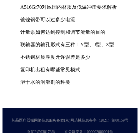
A516Gr70对应国内材质及低温冲击要求解析
镀镍钢带可以过多少电流
计量泵如何达到控制和调节流量的目的
联轴器的轴孔形式有三种：Y型、J型、Z型
不锈钢材质厚度允许误差是多少
复印机出租有哪些常见模式
溶于水的润滑剂的种类
药品医疗器械网络信息服务备案(京)网药械信息备字（2021）第00159号
京ICP证030173号
京公网安备11000002000001号