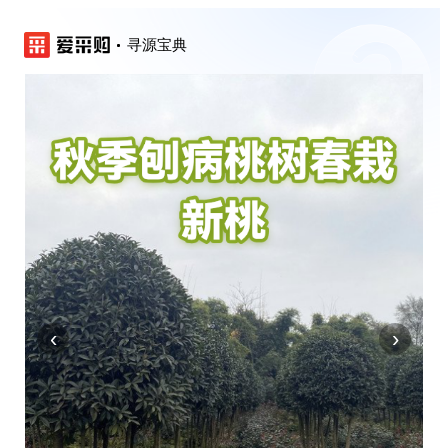
寻源宝典
‹
›