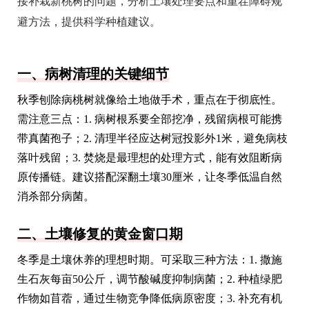
接补栽新桃树的问题，分析土壤处理要点和重茬障碍规
避方法，提供科学种植建议。
一、病树清理的关键细节
秋季刨除病桃树就像给土地做手术，重点在于彻底性。
需注意三点：1. 病树根系要全部挖净，残留病根可能携
带真菌孢子；2. 清理半径应达树冠投影外1米，避免病枝
落叶残留；3. 焚烧是最理想的处理方式，能有效阻断病
原传播链。建议搭配深翻土壤30厘米，让冬季低温自然
消杀部分病菌。
二、土壤修复的黄金窗口期
冬季是土壤休养的理想时期。可采取三种方法：1. 撒施
生石灰每亩50公斤，调节酸碱度抑制病菌；2. 种植绿肥
作物如苜蓿，通过生物竞争降低病原密度；3. 补充有机