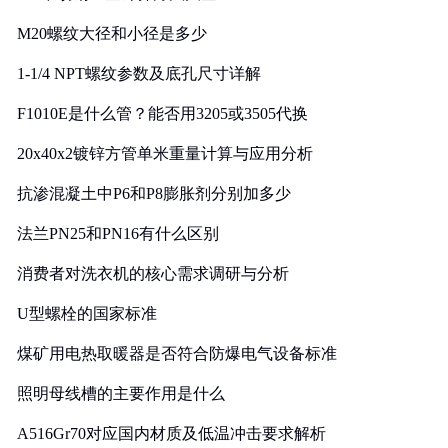
M20螺纹大径和小径是多少
1-1/4 NPT螺纹参数及底孔尺寸详解
F1010E是什么管？能否用3205或3505代换
20x40x2镀锌方管单米重量计算与应用分析
抗渗混凝土中P6和P8膨胀剂分别加多少
法兰PN25和PN16有什么区别
消费者对洗衣机的核心需求调研与分析
U型螺栓的国家标准
煤矿用电热取暖器是否符合防爆电气设备标准
照明母线槽的主要作用是什么
A516Gr70对应国内材质及低温冲击要求解析