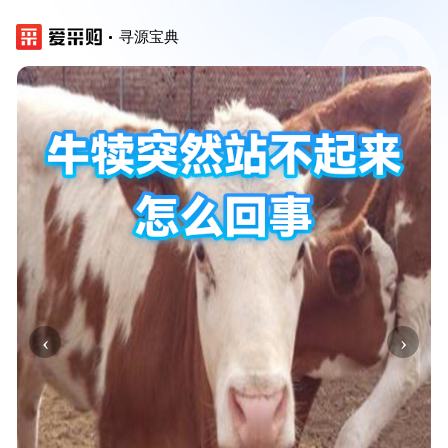
寻源宝典
‹
›