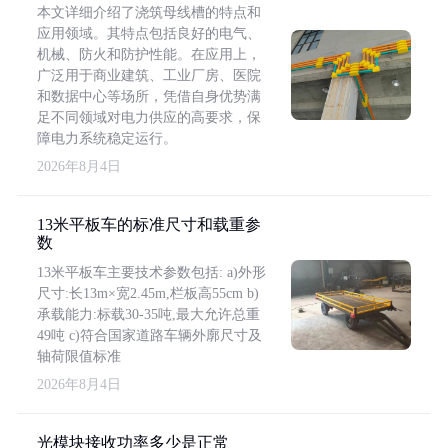
本文详细介绍了浇筑母线槽的特点和
应用领域。其特点包括良好的电气、
机械、防火和防护性能。在应用上，
广泛用于商业建筑、工业厂房、医院
和数据中心等场所，凭借自身优势满
足不同领域对电力供应的高要求，保
障电力系统稳定运行。
2026年8月4日
13米平板车的标准尺寸和载重参
数
13米平板车主要技术参数包括: a)外形
尺寸:长13m×宽2.45m,栏板高55cm b)
承载能力:标载30-35吨,最大允许总重
49吨 c)符合国家道路车辆外廓尺寸及
轴荷限值标准
2026年8月4日
光模块接收功率多少是正常