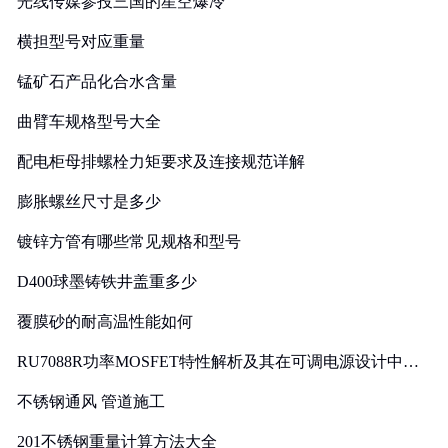
光线传媒参投三国的星空爆冷
横担型号对应重量
锰矿石产品化合水含量
曲臂车规格型号大全
配电柜母排螺栓力矩要求及连接规范详解
膨胀螺丝尺寸是多少
镀锌方管有哪些常见规格和型号
D400球墨铸铁井盖重多少
覆膜砂的耐高温性能如何
RU7088R功率MOSFET特性解析及其在可调电源设计中的
实践
不锈钢通风 管道施工
201不锈钢重量计算方法大全